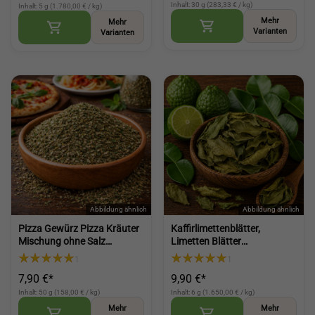
Inhalt: 30 g (283,33 € / kg)
Inhalt: 5 g (1.780,00 € / kg)
Mehr
Mehr
Varianten
Varianten
Pizza Gewürz Pizza Kräuter
Kaffirlimettenblätter,
Mischung ohne Salz
Limetten Blätter
aromatische Würze für Pizza
hocharomatisch,
1
1
Pasta und mehr (Pizza Spice
getrocknetes Naturprodukt
7,90 €*
9,90 €*
Blend)
Gewürz für asiatische Küche
(Kaffir Lime Leave
Inhalt: 50 g (158,00 € / kg)
Inhalt: 6 g (1.650,00 € / kg)
Mehr
Mehr