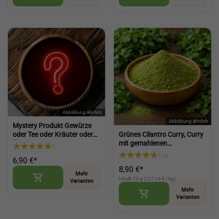
Mystery Produkt Gewürze
Grünes Cilantro Curry, Curry
oder Tee oder Kräuter oder
mit gemahlenen
Öle oder Zubehör,
1
Korianderblättern für
Überraschungsprodukt für
139
6,90 €*
asiatische Küche und
Genießer (Mystery Product)
8,90 €*
Kokosgerichte (Green
Mehr
Cilantro Curry)
Inhalt: 70 g (127,16 € / kg)
Varianten
Mehr
Varianten