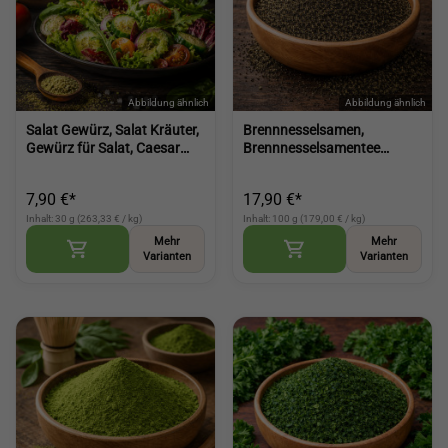
Salat Gewürz, Salat Kräuter,
Brennnesselsamen,
Gewürz für Salat, Caesar
Brennnesselsamentee
Salad aromatische Würze für
vielseitige Zutat für Tee und
Dressings und mehr (Salad
Küche fein nussig (Nettle
7,90 €*
17,90 €*
Seasoning)
Seeds)
Inhalt: 30 g (263,33 € / kg)
Inhalt: 100 g (179,00 € / kg)
Mehr
Mehr
Varianten
Varianten