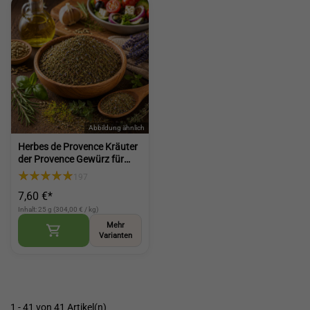
Herbes de Provence Kräuter
der Provence Gewürz für
Salat mediterrane Würze für
197
Küche und Gerichte (Herbs
7,60 €*
of Provence)
Inhalt: 25 g (304,00 € / kg)
Mehr
Varianten
1 - 41 von 41 Artikel(n)