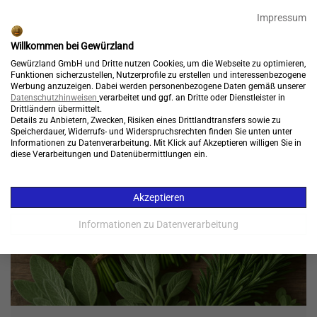
🎉 15% Rabatt + GRATIS Versand*⁴ mit Code:
99904
Impressum
Endet in:
05:21:29
Willkommen bei Gewürzland
Kostenloser Versand*
Gewürzland GmbH und Dritte nutzen Cookies, um die Webseite zu optimieren,
Funktionen sicherzustellen, Nutzerprofile zu erstellen und interessenbezogene
Werbung anzuzeigen. Dabei werden personenbezogene Daten gemäß unserer
Datenschutzhinweisen
verarbeitet und ggf. an Dritte oder Dienstleister in
Drittländern übermittelt.
Konto
Warenkorb
Details zu Anbietern, Zwecken, Risiken eines Drittlandtransfers sowie zu

Speicherdauer, Widerrufs- und Widerspruchsrechten finden Sie unten unter
Informationen zu Datenverarbeitung. Mit Klick auf Akzeptieren willigen Sie in
Menü
diese Verarbeitungen und Datenübermittlungen ein.
Akzeptieren
Informationen zu Datenverarbeitung