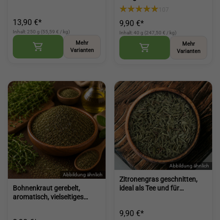
für Fleisch Geflügel und Tee
aromatisches Küchenkraut
107
(Mugwort Cut)
für viele Gerichte (Dried
13,90 €*
9,90 €*
Coriander Leaves)
Inhalt: 250 g (55,59 € / kg)
Inhalt: 40 g (247,50 € / kg)
Mehr
Mehr
Varianten
Varianten
Zitronengras geschnitten,
Bohnenkraut gerebelt,
ideal als Tee und für
aromatisch, vielseitiges
asiatische Küche, feines
Küchenkraut für Gemüse,
Zitrusaroma (Lemongrass
9,90 €*
Hülsenfrüchte und herzhafte
Dried)