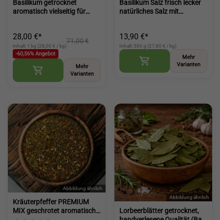
Basilikum getrocknet
Basilikum Salz frisch lecker
aromatisch vielseitig für
natürliches Salz mit
Pasta Pizza Salate und
gemahlenen
mediterrane Küche (Dried
Basilikumblättern kaufen
28,00 €*
13,90 €*
Basil)
(Basil salt)
71,00 €
Inhalt: 1 kg (28,00 € / kg)
Inhalt: 500 g (27,80 € / kg)
-60,56% Angebot
Mehr
Varianten
Mehr
Varianten
Kräuterpfeffer PREMIUM
Lorbeerblätter getrocknet,
MIX geschrotet aromatische
handverlesene Qualität (Bay
Würze für Fleisch Gemüse