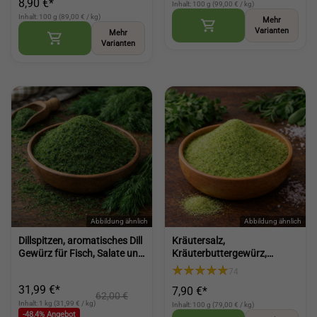
8,90 €*
Gerichte (Savory Leaves)
Inhalt: 100 g (99,00 € / kg)
Inhalt: 100 g (89,00 € / kg)
Mehr
Varianten
Mehr
Varianten
Dillspitzen, aromatisches Dill
Kräutersalz,
Gewürz für Fisch, Salate und
Kräuterbuttergewürz,
feine Küche (Dill Tips)
Gewürz für Gemüse mit
74
feiner Kräuterwürze für
31,99 €*
7,90 €*
vielseitige Küche (Herb Salt
62,00 €
Seasoning)
Inhalt: 1 kg (31,99 € / kg)
Inhalt: 100 g (79,00 € / kg)
-48,4% Angebot