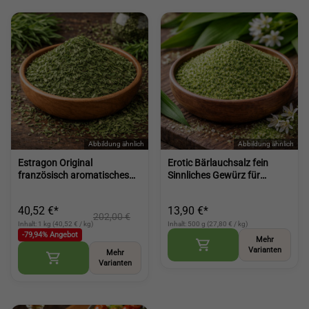
Estragon Original
Erotic Bärlauchsalz fein
französisch aromatisches
Sinnliches Gewürz für
Kräuter Gewürz für Küche
besondere Genussmomente
und feine Gerichte (French
aromatische Würze mit
40,52 €*
13,90 €*
Tarragon)
Bärlauch (Wild Garlic Salt)
202,00 €
Inhalt: 1 kg (40,52 € / kg)
Inhalt: 500 g (27,80 € / kg)
-79,94% Angebot
Mehr
Varianten
Mehr
Varianten