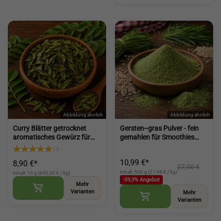
Curry Blätter getrocknet
Gersten--gras Pulver - fein
aromatisches Gewürz für
gemahlen für Smoothies
Küche Currys Suppen und
Shakes und Küche (Barley
19
Würze vielseitig einsetzbar
Grass Powder)
10,99 €*
8,90 €*
(Dried Curry Leaves)
27,00 €
Inhalt: 500 g (21,98 € / kg)
Inhalt: 10 g (890,00 € / kg)
-59,3% Angebot
Mehr
Varianten
Mehr
Varianten