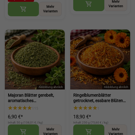
Mehr
Varianten
Mehr
Varianten
Majoran Blätter gerebelt,
Ringelblumenblätter
aromatisches
getrocknet, essbare Blüten
Küchengewürz für herzhafte
für Tee Küche und
115
1
Gerichte (Marjoram leaves
Dekoration (Dried calendula
6,90 €*
18,90 €*
rubbed)
petals)
Inhalt: 50 g (138,01 € / kg)
Inhalt: 250 g (75,60 € / kg)
Mehr
Mehr
Varianten
Varianten