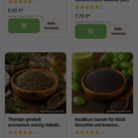
173
Leaves)
und Grill (Herb Pepper
27
8,90 €*
Premium Mix)
7,70 €*
Inhalt: 75 g (118,67 € / kg)
Inhalt: 10 g (770,00 € / kg)
Mehr
Varianten
Mehr
Varianten
Thymian gerebelt
Basilikum Samen für Müsli
aromatisch würzig vielseitig
Smoothie und kreative
für Küche Fleisch Gemüse
Küche (Basil Seeds)
119
95
und Saucen (Dried Thyme)