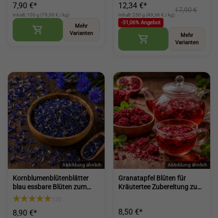
7,90 €*
12,34 €*
17,90 €
Inhalt: 100 g (79,00 € / kg)
Inhalt: 250 g (49,36 € / kg)
-31,06% Angebot
Mehr
Varianten
Mehr
Varianten
Kornblumenblütenblätter
Granatapfel Blüten für
blau essbare Blüten zum
Kräutertee Zubereitung zum
Dekorieren und Verfeinern
Kochen und Dekorieren
120
(Cornflower Petals Blue)
(Pomegranate Flowers)
8,50 €*
8,90 €*