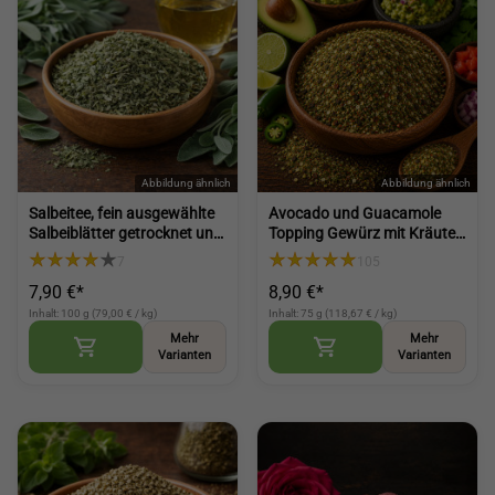
Salbeitee, fein ausgewählte
Avocado und Guacamole
Salbeiblätter getrocknet und
Topping Gewürz mit Kräuter
geschnitten - Kräutertee für
als Finisher, Würze für
7
105
aromatischen Genuss (Sage
Avocado Dips und Bowls
7,90 €*
8,90 €*
Tea)
(Avocado Guacamole
Seasoning)
Inhalt: 100 g (79,00 € / kg)
Inhalt: 75 g (118,67 € / kg)
Mehr
Mehr
Varianten
Varianten