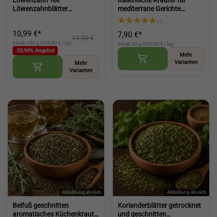
Löwenzahn Tee
Italienische Kräuter für
Löwenzahnblätter
mediterrane Gerichte
Pusteblumen Tee
aromatische Kräuterwürze
66
geschnitten für Aufguss und
(Italian Herbs)
10,99 €*
7,90 €*
Küche (Dandelion Leaf Tea)
13,90 €
Inhalt: 100 g (109,90 € / kg)
Inhalt: 20 g (395,00 € / kg)
-20,94% Angebot
Mehr
Varianten
Mehr
Varianten
Beifuß geschnitten
Korianderblätter getrocknet
aromatisches Küchenkraut
und geschnitten