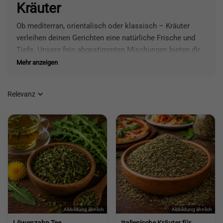
Kräuter
Ob mediterran, orientalisch oder klassisch – Kräuter
verleihen deinen Gerichten eine natürliche Frische und
Tiefe. Unsere fein abgestimmten Mischungen bieten dir
die perfekte Balance aus Geschmack und Aroma für
Mehr anzeigen
Suppen, Saucen, Marinaden und vieles mehr.

Relevanz