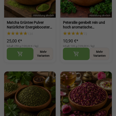
Matcha Grüntee Pulver
Petersilie gerebelt rein und
Natürlicher Energiebooster
hoch aromatische
für gesunden Lifestyle fein
Petersilienblätter
134
72
gemahlen vielseitig (Matcha
geschnitten kaufen Petersilie
25,00 €*
10,90 €*
Green Tea Powder)
getrocknet (Parsley dried)
Inhalt: 250 g (100,00 € / kg)
Inhalt: 100 g (109,00 € / kg)
Mehr
Mehr
Varianten
Varianten