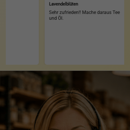
Lavendelblüten
Blit
Sehr zufrieden!! Mache daraus Tee
Ich
und Öl.
bes
mei
ein
bee
so 