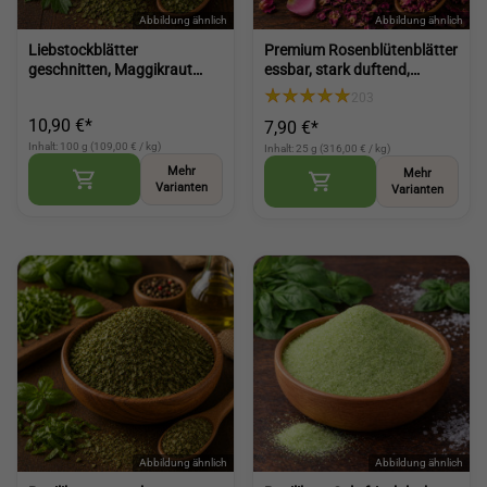
Liebstockblätter
Premium Rosenblütenblätter
geschnitten, Maggikraut
essbar, stark duftend,
(Lovage Leaves)
schonend getrocknet für
203
Küche und Tee (Rose Petals)
10,90 €*
7,90 €*
Inhalt: 100 g (109,00 € / kg)
Inhalt: 25 g (316,00 € / kg)
Mehr
Mehr
Varianten
Varianten