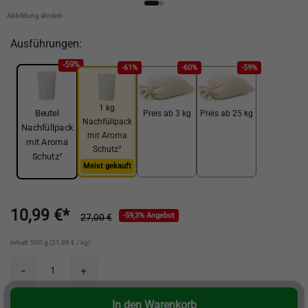
Abbildung ähnlich
Ausführungen:
-59%
-61%
-60%
-59%
1 kg
Beutel
Preis ab 3 kg
Preis ab 25 kg
Nachfüllpack
Nachfüllpack
mit Aroma
mit Aroma
Schutz⁷
Schutz⁷
Meist gekauft
10,99 €*
-59,3% Angebot
27,00 €
Inhalt: 500 g (21,98 € / kg)
-
+
In den Warenkorb