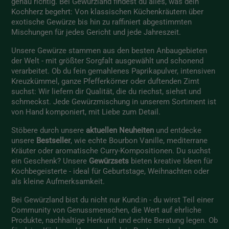
genau richtig. Bei Gewürzland findest du alles, was dein
Kochherz begehrt: Von klassischen Küchenkräutern über
exotische Gewürze bis hin zu raffiniert abgestimmten
Mischungen für jedes Gericht und jede Jahreszeit.
Unsere Gewürze stammen aus den besten Anbaugebieten
der Welt - mit größter Sorgfalt ausgewählt und schonend
verarbeitet. Ob du fein gemahlenes Paprikapulver, intensiven
Kreuzkümmel, ganze Pfefferkörner oder duftenden Zimt
suchst: Wir liefern dir Qualität, die du riechst, siehst und
schmeckst. Jede Gewürzmischung in unserem Sortiment ist
von Hand komponiert, mit Liebe zum Detail.
Stöbere durch unsere
aktuellen Neuheiten
und entdecke
unsere
Bestseller
, wie echte Bourbon Vanille, mediterrane
Kräuter oder aromatische Curry-Kompositionen. Du suchst
ein Geschenk? Unsere
Gewürzsets
bieten kreative Ideen für
Kochbegeisterte - ideal für Geburtstage, Weihnachten oder
als kleine Aufmerksamkeit.
Bei Gewürzland bist du nicht nur Kund:in - du wirst Teil einer
Community von Genussmenschen, die Wert auf ehrliche
Produkte, nachhaltige Herkunft und echte Beratung legen. Ob