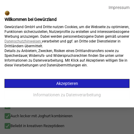
🎉 15% Rabatt + GRATIS Versand*⁴ mit Code:
99904
Impressum
Endet in:
17:03:24
Willkommen bei Gewürzland
Kostenloser Versand*
Gewürzland GmbH und Dritte nutzen Cookies, um die Webseite zu optimieren,
Funktionen sicherzustellen, Nutzerprofile zu erstellen und interessenbezogene
Werbung anzuzeigen. Dabei werden personenbezogene Daten gemäß unserer
Datenschutzhinweisen
verarbeitet und ggf. an Dritte oder Dienstleister in
Drittländern übermittelt.
Details zu Anbietern, Zwecken, Risiken eines Drittlandtransfers sowie zu
Konto
Warenkorb
Speicherdauer, Widerrufs- und Widerspruchsrechten finden Sie unten unter

Informationen zu Datenverarbeitung. Mit Klick auf Akzeptieren willigen Sie in
diese Verarbeitungen und Datenübermittlungen ein.
Menü
Pure Gewürze
>
Inspirationen
>
Superfood
>
Kräuter
>
Alle Superfood
Akzeptieren
Gersten--gras Pulver - fein gemahlen für Smoothies
Shakes und Küche (Barley Grass Powder)
Informationen zu Datenverarbeitung
Grüner Boost für Shakes und Smoothies
Auch lecker mit Joghurt kombinieren
Beliebt in kreativen Rezeptideen