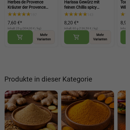
Herbes de Provence
Harissa Gewürz mit
Tonk
Kräuter der Provence
feinen Chillis spicy
Wild
Gewürz für Salat
Gewürz scharfes Gewürz
arom
197
143
mediterrane Würze für
für Paste Nachwürzen
Dess
7,60 €*
8,20 €*
8,90
Küche und Gerichte
und Kochen (Harissa
(Ton
(Herbs of Provence)
Spice)
Inhalt: 25 g (304,00 € / kg)
Inhalt: 60 g (136,59 € / kg)
Inhalt:
Mehr
Mehr
Varianten
Varianten
Produkte in dieser Kategorie