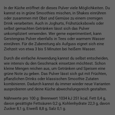
In der Küche eröffnet dir dieses Pulver viele Möglichkeiten. Du
kannst es in grüne Smoothies mischen, in Shakes einrühren
oder zusammen mit Obst und Gemüse zu einem cremigen
Drink verarbeiten. Auch in Joghurts, Frühstücksbowls oder
selbst gemachten Getränken lässt sich das Pulver
unkompliziert verwenden. Wer gerne experimentiert, kann
Gerstengras Pulver ebenfalls in Tees oder warmem Wasser
einrühren. Für die Zubereitung als Aufguss eignet sich eine
Ziehzeit von etwa 3 bis 5 Minuten bei heißem Wasser.
Durch die einfache Anwendung kannst du selbst entscheiden,
wie intensiv du den Geschmack einsetzen möchtest. Schon
kleine Mengen reichen aus, um Getränken und Speisen eine
grüne Note zu geben. Das Pulver lässt sich gut mit Früchten,
pflanzlichen Drinks oder klassischen Smoothie Zutaten
kombinieren. Dadurch kannst du immer wieder neue Varianten
ausprobieren und deine Küche abwechslungsreich gestalten.
Nährwerte pro 100 g: Brennwert 1034 kJ 251 kcal, Fett 0,4 g,
davon gesättigte Fettsäuren 0,2 g, Kohlenhydrate 22,3 g, davon
Zucker 8,1 g, Eiweiß 8,8 g, Salz 0,1 g.