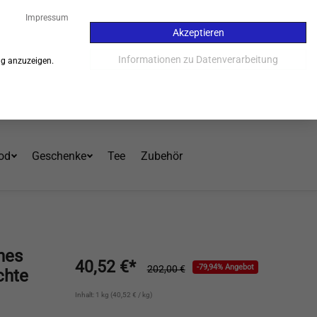
57
Impressum
Akzeptieren
Kauf auf Rechnung - 30 Tage
Informationen zu Datenverarbeitung
ng anzuzeigen.
Einloggen
Warenkorb
Mein Konto
od
Geschenke
Tee
Zubehör
hes
40,52 €*
-79,94% Angebot
202,00 €
chte
Inhalt: 1 kg (40,52 € / kg)