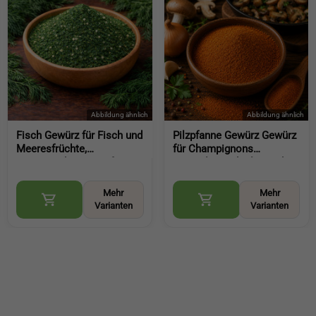
Fisch Gewürz für Fisch und
Pilzpfanne Gewürz Gewürz
Meeresfrüchte,
für Champignons
aromatische Würze für
Steinpilze und Pilzgerichte
feine Gerichte (Wild Fish
aromatisch vielseitig
Seasoning)
(Mushroom Seasoning)
Mehr
Mehr
Varianten
Varianten