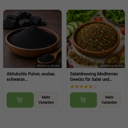
Aktivkohle Pulver, essbar,
Salatdressing Mediterran
schwarze
Gewürz für Salat und
Lebensmittelfarbe,
Joghurt Dressing,
70
pflanzlicher
vielseitige Würze
Verkohlungsverfahren für
(Mediterranean Salad
Mehr
Mehr
Küche und Backen
Dressing Spice)
Varianten
Varianten
(Activated Charcoa