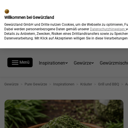
🎉
Kostenloser Versand*
Willkommen bei Gewürzland
Gewürzland GmbH und Dritte nutzen Cookies, um die Webseite zu optimieren, Fun
Dabei werden personenbezogene Daten gemäß unserer
Datenschutzhinweisen
v
Details zu Anbietern, Zwecken, Risiken eines Drittlandtransfers sowie zu Speich
Datenverarbeitung. Mit Klick auf Akzeptieren willigen Sie in diese Verarbeitung

Menü
Inspirationen
Gewürze
Gewürzmisch
Gewürze
>
Pure Gewürze
>
Inspirationen
>
Kräuter
>
Grill und BBQ
>
A