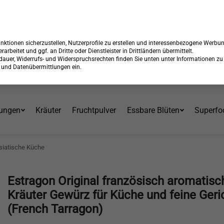
 15% Rabatt + GRATIS Versand*⁴ mit Code:
99904
Endet in:
05:34:
Über 30 Jahre am Markt
ktionen sicherzustellen, Nutzerprofile zu erstellen und interessenbezogene Werbu
erarbeitet und ggf. an Dritte oder Dienstleister in Drittländern übermittelt.
erdauer, Widerrufs- und Widerspruchsrechten finden Sie unten unter Informationen zu
en und Datenübermittlungen ein.
ungen
Kräuter
Fruchtpulver
Essbare Blüten
Superfo
siatische Küche
Estragon Original französisch aromatisc
Kräuter Gewürz für Küche und feine Geri
(French Tarragon)