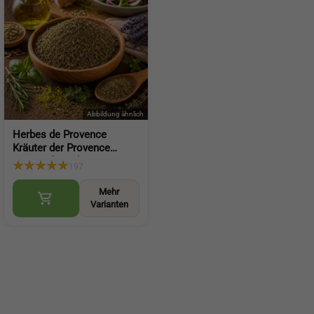
Herbes de Provence
Kräuter der Provence
Gewürz für Salat
197
mediterrane Würze für
Küche und Gerichte (Herbs
Mehr
of Provence)
Varianten