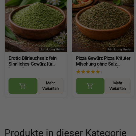
Erotic Bärlauchsalz fein
Pizza Gewürz Pizza Kräuter
Sinnliches Gewürz für
Mischung ohne Salz
besondere
aromatische Würze für
1
Genussmomente
Pizza Pasta und mehr
aromatische Würze mit
(Pizza Spice Blend)
Mehr
Mehr
Bärlauch (Wild Garlic Salt)
Varianten
Varianten
Produkte in dieser Kategorie