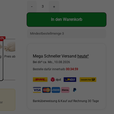
-
+
In den Warenkorb
Mindestbestellmenge 3
80%
-82%
Mega Schneller Versand
heute²
g
Preis ab 25 kg
Bei dir² ca. Mo., 10.08.2026
Bestelle dafür innerhalb
00:34:57
Banküberweisung & Kauf auf Rechnung 30 Tage
ar