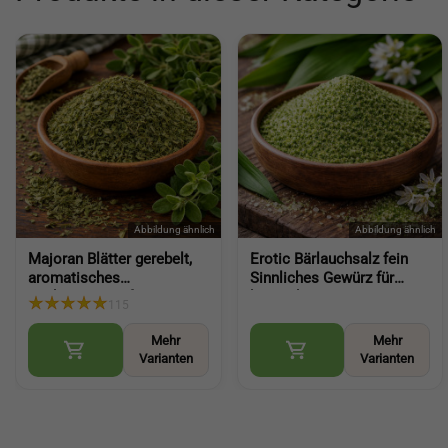
Majoran Blätter gerebelt,
Erotic Bärlauchsalz fein
aromatisches
Sinnliches Gewürz für
Küchengewürz für
besondere
115
herzhafte Gerichte
Genussmomente
(Marjoram leaves rubbed)
aromatische Würze mit
Mehr
Mehr
Bärlauch (Wild Garlic Salt)
Varianten
Varianten