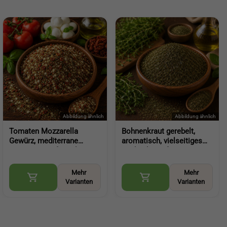
Tomaten Mozzarella
Bohnenkraut gerebelt,
Gewürz, mediterrane
aromatisch, vielseitiges
Kräuterwürze für Salat
Küchenkraut für Gemüse,
Pasta Pizza (Tomato
Hülsenfrüchte und
Mozzarella Seasoning)
herzhafte Gerichte (Savory
Mehr
Mehr
Leaves)
Varianten
Varianten