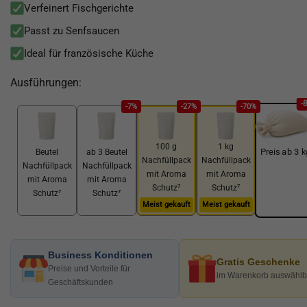
Verfeinert Fischgerichte
Passt zu Senfsaucen
Ideal für französische Küche
Ausführungen:
-
-7%
-27%
-70%
100 g
1 kg
Preis ab 3 k
Beutel
ab 3 Beutel
Nachfüllpack
Nachfüllpack
Nachfüllpack
Nachfüllpack
mit Aroma
mit Aroma
mit Aroma
mit Aroma
Schutz⁷
Schutz⁷
Schutz⁷
Schutz⁷
Meist gekauft
Meist gekauft
Business Konditionen
Gratis Geschenke
Preise und Vorteile für
im Warenkorb auswählb
Geschäftskunden