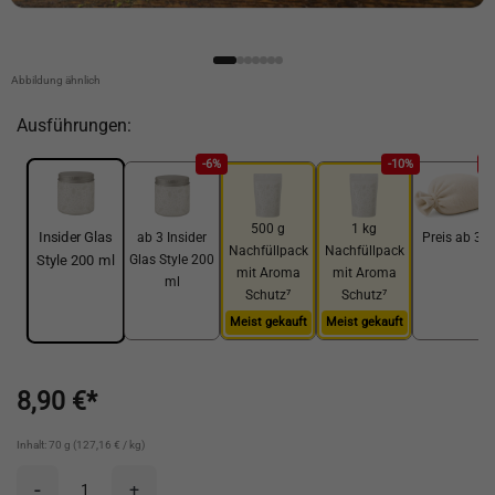
Abbildung ähnlich
Ausführungen:
-6%
-10%
-
500 g
1 kg
Insider Glas
ab 3 Insider
Preis ab 3 k
Nachfüllpack
Nachfüllpack
Glas Style 200
Style 200 ml
mit Aroma
mit Aroma
ml
Schutz⁷
Schutz⁷
Meist gekauft
Meist gekauft
8,90 €*
Inhalt: 70 g (127,16 € / kg)
-
+