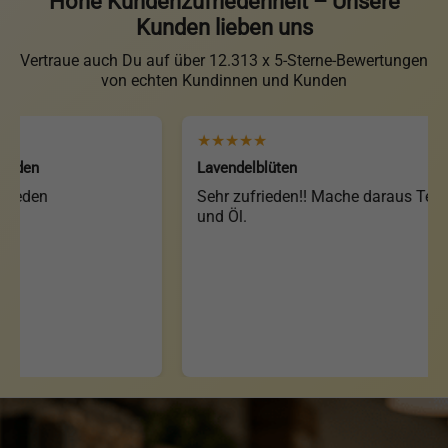
Hohe Kundenzufriedenheit – Unsere
Kunden lieben uns
Vertraue auch Du auf über 12.313 x 5-Sterne-Bewertungen
von echten Kundinnen und Kunden
★★★★★
n
Lavendelblüten
den
Sehr zufrieden!! Mache daraus Tee
und Öl.