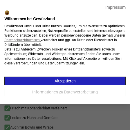
🎉 15% Rabatt + GRATIS Versand*⁴ mit Code:
99904
Impressum
Endet in:
01:17:26
Willkommen bei Gewürzland
Kostenloser Versand*
Gewürzland GmbH und Dritte nutzen Cookies, um die Webseite zu optimieren,
Funktionen sicherzustellen, Nutzerprofile zu erstellen und interessenbezogene
Werbung anzuzeigen. Dabei werden personenbezogene Daten gemäß unserer
Datenschutzhinweisen
verarbeitet und ggf. an Dritte oder Dienstleister in
Drittländern übermittelt.
Details zu Anbietern, Zwecken, Risiken eines Drittlandtransfers sowie zu
Konto
Warenkorb
Speicherdauer, Widerrufs- und Widerspruchsrechten finden Sie unten unter

Informationen zu Datenverarbeitung. Mit Klick auf Akzeptieren willigen Sie in
diese Verarbeitungen und Datenübermittlungen ein.
Menü
Gewürze
>
Kräuter
>
Indische Küche
>
Curry & Masala
>
Asiatische Kü
Akzeptieren
Grünes Cilantro Curry, Curry mit gemahlenen
Korianderblättern für asiatische Küche und
Informationen zu Datenverarbeitung
Kokosgerichte (Green Cilantro Curry)
Frisch mit Korianderblatt verfeinert
Lecker zu Huhn und Gemüse
Auch für Bowls und Wraps