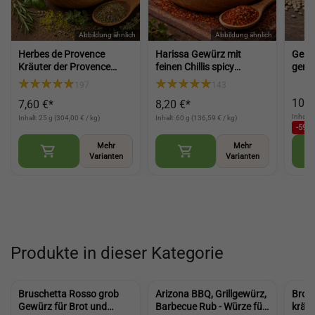
Herbes de Provence
Harissa Gewürz mit
Gerst
Kräuter der Provence
feinen Chillis spicy
gema
Gewürz für Salat
Gewürz scharfes Gewürz
Shak
197
143
mediterrane Würze für
für Paste Nachwürzen
Gras
10,9
7,60 €*
8,20 €*
Küche und Gerichte
und Kochen (Harissa
(Herbs of Provence)
Spice)
Inhalt:
Inhalt: 25 g (304,00 € / kg)
Inhalt: 60 g (136,59 € / kg)
-59,3
Mehr
Mehr
Varianten
Varianten
Produkte in dieser Kategorie
Bruschetta Rosso grob
Arizona BBQ, Grillgewürz,
Brot 
Gewürz für Brot und
Barbecue Rub - Würze für
kräft