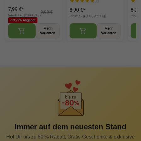
33
vielseitig für Backen und
Currygerichte und Wok
Getr
7,99 €*
8,90 €*
8,90
Küche (Baking Soda)
Küche (Thai Curry
(Gro
9,90 €
Seasoning)
Cinn
Inhalt: 1 kg (7,99 € / kg)
Inhalt: 60 g (148,36 € / kg)
Inhalt:
-19,29% Angebot
Mehr
Mehr
Varianten
Varianten
Immer auf dem neuesten Stand
Hol Dir bis zu 80 % Rabatt, Gratis-Geschenke & exklusive