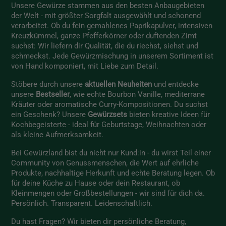
Unsere Gewürze stammen aus den besten Anbaugebieten
der Welt - mit größter Sorgfalt ausgewählt und schonend
verarbeitet. Ob du fein gemahlenes Paprikapulver, intensiven
Kreuzkümmel, ganze Pfefferkörner oder duftenden Zimt
suchst: Wir liefern dir Qualität, die du riechst, siehst und
schmeckst. Jede Gewürzmischung in unserem Sortiment ist
von Hand komponiert, mit Liebe zum Detail.
Stöbere durch unsere
aktuellen Neuheiten
und entdecke
unsere
Bestseller
, wie echte Bourbon Vanille, mediterrane
Kräuter oder aromatische Curry-Kompositionen. Du suchst
ein Geschenk? Unsere
Gewürzsets
bieten kreative Ideen für
Kochbegeisterte - ideal für Geburtstage, Weihnachten oder
als kleine Aufmerksamkeit.
Bei Gewürzland bist du nicht nur Kund:in - du wirst Teil einer
Community von Genussmenschen, die Wert auf ehrliche
Produkte, nachhaltige Herkunft und echte Beratung legen. Ob
für deine Küche zu Hause oder dein Restaurant, ob
Kleinmengen oder Großbestellungen - wir sind für dich da.
Persönlich. Transparent. Leidenschaftlich.
Du hast Fragen? Wir bieten dir persönliche Beratung,