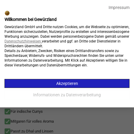
🎉 15% Rabatt + GRATIS Versand*⁴ mit Code:
99904
Impressum
Endet in:
07:45:56
Willkommen bei Gewürzland
Kostenloser Versand*
Gewürzland GmbH und Dritte nutzen Cookies, um die Webseite zu optimieren,
Funktionen sicherzustellen, Nutzerprofile zu erstellen und interessenbezogene
Werbung anzuzeigen. Dabei werden personenbezogene Daten gemäß unserer
Datenschutzhinweisen
verarbeitet und ggf. an Dritte oder Dienstleister in
Drittländern übermittelt.
Details zu Anbietern, Zwecken, Risiken eines Drittlandtransfers sowie zu
Konto
Warenkorb
Speicherdauer, Widerrufs- und Widerspruchsrechten finden Sie unten unter

Informationen zu Datenverarbeitung. Mit Klick auf Akzeptieren willigen Sie in
diese Verarbeitungen und Datenübermittlungen ein.
Menü
Gewürze
>
Pure Gewürze
>
Inspirationen
>
Superfood
>
Kräuter
>
Alle
Akzeptieren
Curry Blätter getrocknet aromatisches Gewürz für Küche
Currys Suppen und Würze vielseitig einsetzbar (Dried
Informationen zu Datenverarbeitung
Curry Leaves)
Für indische Currys
Mitgaren für volles Aroma
Passt zu Dhal und Linsen