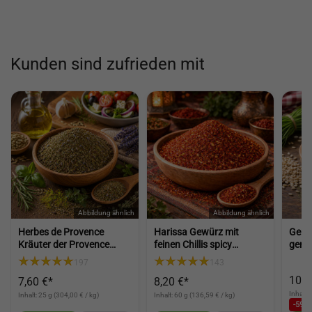
Kunden sind zufrieden mit
Herbes de Provence
Harissa Gewürz mit
Gerst
Kräuter der Provence
feinen Chillis spicy
gema
Gewürz für Salat
Gewürz scharfes Gewürz
Shak
197
143
mediterrane Würze für
für Paste Nachwürzen
Gras
10,9
7,60 €*
8,20 €*
Küche und Gerichte
und Kochen (Harissa
(Herbs of Provence)
Spice)
Inhalt:
Inhalt: 25 g (304,00 € / kg)
Inhalt: 60 g (136,59 € / kg)
-59,3