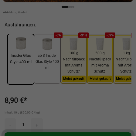
Abbildung ähnlich
Ausführungen:
-6%
-31%
-59%
-
100 g
500 g
1 kg
Insider Glas
ab 3 Insider
Nachfüllpack
Nachfüllpack
Nachfüllpac
Glas Style 400
Style 400 ml
mit Aroma
mit Aroma
mit Aroma
ml
Schutz⁷
Schutz⁷
Schutz⁷
Meist gekauft
Meist gekauft
Meist gekauf
8,90 €*
Inhalt: 10 g (890,00 € / kg)
-
+