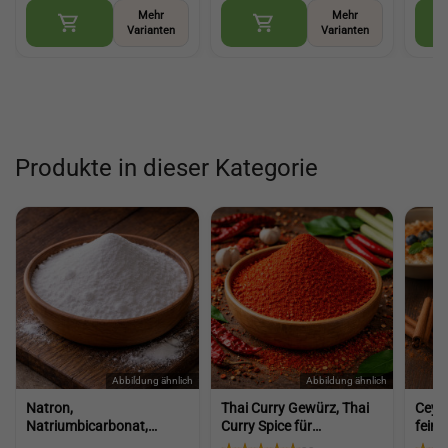
Mehr
Mehr
Varianten
Varianten
Produkte in dieser Kategorie
Natron,
Thai Curry Gewürz, Thai
Ceyl
Natriumbicarbonat,
Curry Spice für
fein 
Natriumhydrogencarbonat
thailändische
viels