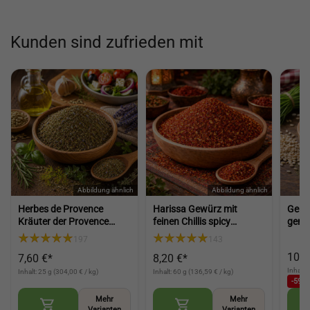
Kunden sind zufrieden mit
Herbes de Provence
Harissa Gewürz mit
Gerst
Kräuter der Provence
feinen Chillis spicy
gema
Gewürz für Salat
Gewürz scharfes Gewürz
Shak
197
143
mediterrane Würze für
für Paste Nachwürzen
Gras
10,9
7,60 €*
8,20 €*
Küche und Gerichte
und Kochen (Harissa
(Herbs of Provence)
Spice)
Inhalt:
Inhalt: 25 g (304,00 € / kg)
Inhalt: 60 g (136,59 € / kg)
-59,3
Mehr
Mehr
Varianten
Varianten