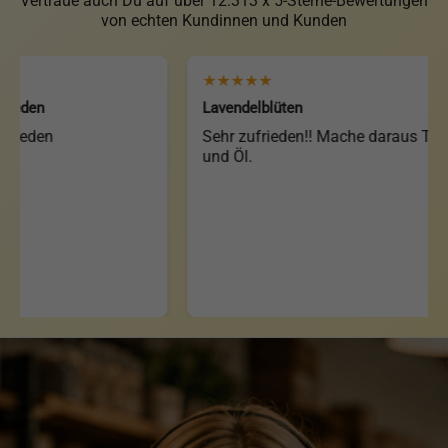
Vertraue auch Du auf über 12.313 x 5-Sterne-Bewertungen
von echten Kundinnen und Kunden
★★★★★
en
Lavendelblüten
den
Sehr zufrieden!! Mache daraus Tee
und Öl.