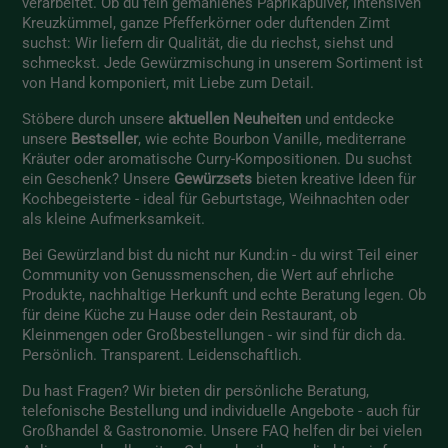
verarbeitet. Ob du fein gemahlenes Paprikapulver, intensiven
Kreuzkümmel, ganze Pfefferkörner oder duftenden Zimt
suchst: Wir liefern dir Qualität, die du riechst, siehst und
schmeckst. Jede Gewürzmischung in unserem Sortiment ist
von Hand komponiert, mit Liebe zum Detail.
Stöbere durch unsere
aktuellen Neuheiten
und entdecke
unsere
Bestseller
, wie echte Bourbon Vanille, mediterrane
Kräuter oder aromatische Curry-Kompositionen. Du suchst
ein Geschenk? Unsere
Gewürzsets
bieten kreative Ideen für
Kochbegeisterte - ideal für Geburtstage, Weihnachten oder
als kleine Aufmerksamkeit.
Bei Gewürzland bist du nicht nur Kund:in - du wirst Teil einer
Community von Genussmenschen, die Wert auf ehrliche
Produkte, nachhaltige Herkunft und echte Beratung legen. Ob
für deine Küche zu Hause oder dein Restaurant, ob
Kleinmengen oder Großbestellungen - wir sind für dich da.
Persönlich. Transparent. Leidenschaftlich.
Du hast Fragen? Wir bieten dir persönliche Beratung,
telefonische Bestellung und individuelle Angebote - auch für
Großhandel & Gastronomie. Unsere
FAQ
helfen dir bei vielen