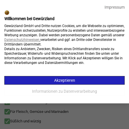
🎉 15% Rabatt + GRATIS Versand*⁴ mit Code:
99904
Impressum
Endet in:
05:31:01
Willkommen bei Gewürzland
Kostenloser Versand*
Gewürzland GmbH und Dritte nutzen Cookies, um die Webseite zu optimieren,
Funktionen sicherzustellen, Nutzerprofile zu erstellen und interessenbezogene
Werbung anzuzeigen. Dabei werden personenbezogene Daten gemäß unserer
Datenschutzhinweisen
verarbeitet und ggf. an Dritte oder Dienstleister in
Drittländern übermittelt.
Konto
Warenkorb
Details zu Anbietern, Zwecken, Risiken eines Drittlandtransfers sowie zu

Speicherdauer, Widerrufs- und Widerspruchsrechten finden Sie unten unter
Informationen zu Datenverarbeitung. Mit Klick auf Akzeptieren willigen Sie in
Menü
diese Verarbeitungen und Datenübermittlungen ein.
Gewürzmischungen
>
Gewürze
>
Pure Gewürze
>
Alle Superfood
>
Exo
Akzeptieren
Fünf Gewürze Pulver, 5 Gewürz, Five Spice chinesisches
Gewürz für asiatische Küche (Chinese Five Spice)
Informationen zu Datenverarbeitung
Chinesische Mischung mit Tiefe
Für Fleisch, Gemüse und Marinaden
Süßlich und würzig