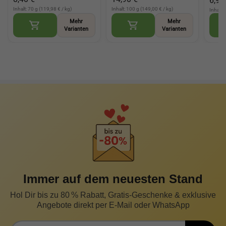
6,90
aromatisch, für Fleisch
(Asafoetida)
viels
und Gemüse, würzige
Küch
Inhalt: 70 g (119,98 € / kg)
Inhalt: 100 g (149,00 € / kg)
Inhalt:
Komposition (Gyros Seas
Mehr
Mehr
Varianten
Varianten
Immer auf dem neuesten Stand
Hol Dir bis zu 80 % Rabatt, Gratis-Geschenke & exklusive
Angebote direkt per E-Mail oder WhatsApp