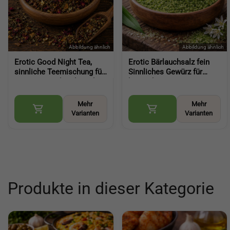
Erotic Good Night Tea,
Erotic Bärlauchsalz fein
sinnliche Teemischung für
Sinnliches Gewürz für
entspannte Abende und
besondere
Genussmomente (Gute
Genussmomente
Nacht Tee)
aromatische Würze mit
Mehr
Mehr
Bärlauch (Wild Garlic Salt)
Varianten
Varianten
Produkte in dieser Kategorie