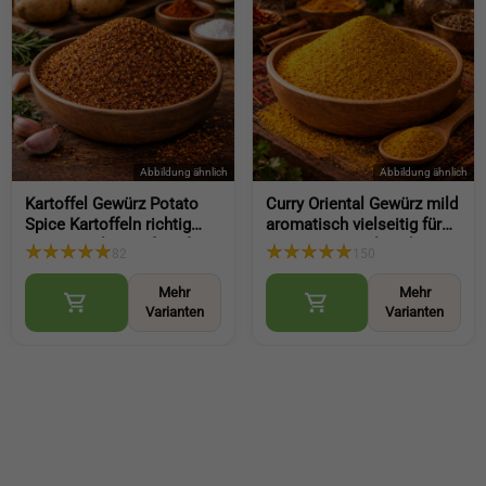
Kartoffel Gewürz Potato
Curry Oriental Gewürz mild
Spice Kartoffeln richtig
aromatisch vielseitig für
würzen vielseitig für Ofen
Reis Gemüse Fleisch
82
150
Kartoffeln und Gemüse
(Oriental Curry Spice)
(Potato Spice)
Mehr
Mehr
Varianten
Varianten