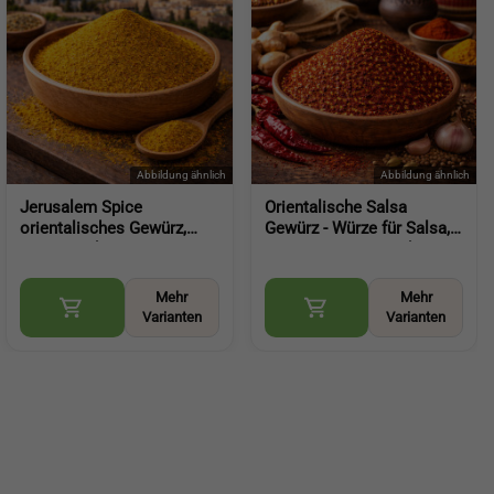
Jerusalem Spice
Orientalische Salsa
orientalisches Gewürz,
Gewürz - Würze für Salsa,
aromatische
Dips, Couscous und
Gewürzkomposition für
kreative Küche (Oriental
Fleisch Gemüse und
Salsa Seasoning)
Mehr
Mehr
Reisgerichte (Jerusalem
Varianten
Varianten
Spice Orient