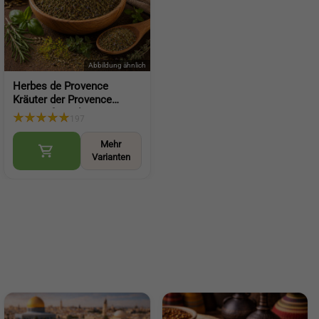
Herbes de Provence
Kräuter der Provence
Gewürz für Salat
197
mediterrane Würze für
Küche und Gerichte (Herbs
Mehr
of Provence)
Varianten