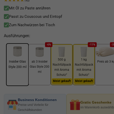
143
Mit Öl zu Paste anrühren
Passt zu Couscous und Eintopf
Zum Nachwürzen bei Tisch
Ausführungen:
-6%
-11%
-
500 g
1 kg
Insider Glas
ab 3 Insider
Preis ab 3 k
Nachfüllpack
Nachfüllpack
Glas Style 200
Style 200 ml
mit Aroma
mit Aroma
ml
Schutz⁷
Schutz⁷
Meist gekauft
Meist gekauft
Business Konditionen
Gratis Geschenke
Preise und Vorteile für
im Warenkorb auswählb
Geschäftskunden