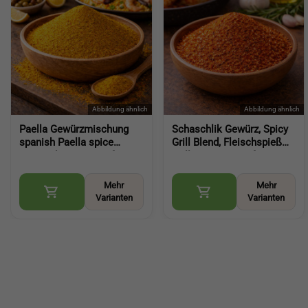
Paella Gewürzmischung
Schaschlik Gewürz, Spicy
spanish Paella spice
Grill Blend, Fleischspieß
spanisches Gewürz für
Grill BBQ Gewürz für
Reisgerichte kaufen
Marinaden und Pfanne
(Paella spice)
(Spicy Grill Blend)
Mehr
Mehr
Varianten
Varianten