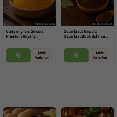
Curry english, Gewürz
Sauerkraut Gewürz,
Premium Royalty
Sauerkrauttopf, Schmor
Currypulver für Küche und
Gewürz für Krautgerichte,
vielseitige Gerichte
Eintöpfe und herzhafte
(English Curry Powder)
Küche (Sauerkraut
Mehr
Mehr
Seasoning)
Varianten
Varianten