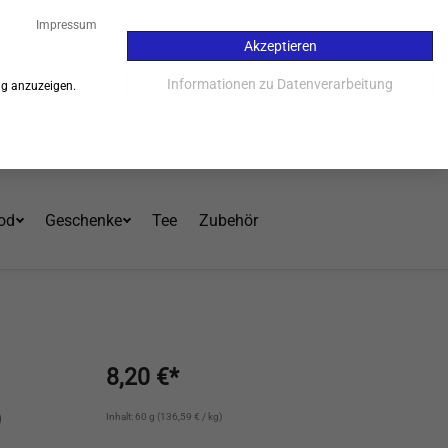
34
Impressum
Akzeptieren
Kauf auf Rechnung - 30 Tage
Informationen zu Datenverarbeitung
ng anzuzeigen.
Einloggen
Warenkorb
Mein Konto
od
Geschenke
Tee
Zubehör
8,20 €*
)
Inhalt: 60 g (136,59 € / kg)