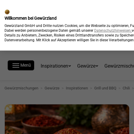
🎉
Kostenloser Versand*
Willkommen bei Gewürzland
Gewürzland GmbH und Dritte nutzen Cookies, um die Webseite zu optimieren, Fun
Dabei werden personenbezogene Daten gemäß unserer
Datenschutzhinweisen
v
Details zu Anbietern, Zwecken, Risiken eines Drittlandtransfers sowie zu Speich
Datenverarbeitung. Mit Klick auf Akzeptieren willigen Sie in diese Verarbeitung

Menü
Inspirationen
Gewürze
Gewürzmisch
Gewürzmischungen
>
Gewürze
>
Inspirationen
>
Grill und BBQ
>
Chili