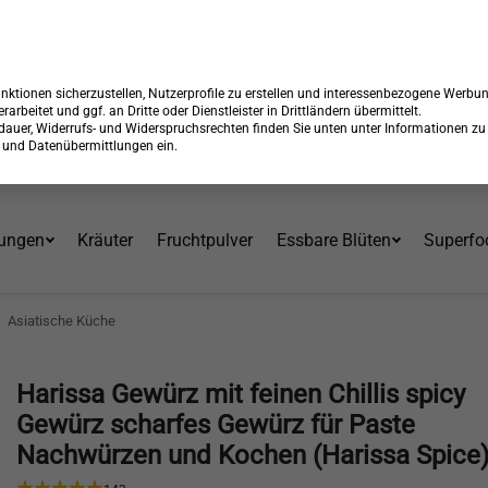
 15% Rabatt + GRATIS Versand*⁴ mit Code:
99904
Endet in:
19:39:
Über 30 Jahre am Markt
ktionen sicherzustellen, Nutzerprofile zu erstellen und interessenbezogene Werbu
erarbeitet und ggf. an Dritte oder Dienstleister in Drittländern übermittelt.
erdauer, Widerrufs- und Widerspruchsrechten finden Sie unten unter Informationen zu
en und Datenübermittlungen ein.
ungen
Kräuter
Fruchtpulver
Essbare Blüten
Superfo
>
Asiatische Küche
Harissa Gewürz mit feinen Chillis spicy
Gewürz scharfes Gewürz für Paste
Nachwürzen und Kochen (Harissa Spice