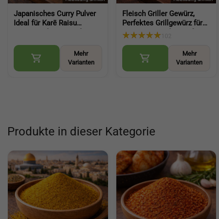
Japanisches Curry Pulver
Fleisch Griller Gewürz,
Ideal für Karē Raisu
Perfektes Grillgewürz für
aromatische Würze für
Marinieren und Genießen
102
Reisgerichte (Japanese
kräftige BBQ Würze für
Curry Powder)
Fleisch und Grillgerichte
Mehr
Mehr
(BBQ
Varianten
Varianten
Produkte in dieser Kategorie