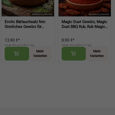
Erotic Bärlauchsalz fein
Magic Dust Gewürz, Magic
Sinnliches Gewürz für
Dust BBQ Rub, Rub Magic
besondere
Dust für Grill Fleisch und
Genussmomente
Gemüse (Magic Dust BBQ
13,90 €*
8,90 €*
aromatische Würze mit
Rub)
Inhalt: 500 g (27,80 € / kg)
Inhalt: 100 g (89,01 € / kg)
Bärlauch (Wild Garlic Salt)
Mehr
Mehr
Varianten
Varianten