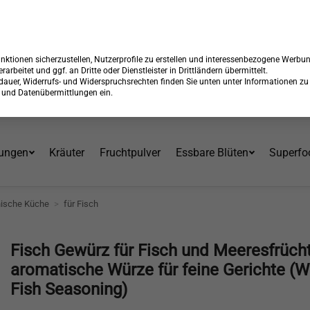
 15% Rabatt + GRATIS Versand*⁴ mit Code:
99904
Endet in:
21:09:
Über 30 Jahre am Markt
ktionen sicherzustellen, Nutzerprofile zu erstellen und interessenbezogene Werbu
erarbeitet und ggf. an Dritte oder Dienstleister in Drittländern übermittelt.
erdauer, Widerrufs- und Widerspruchsrechten finden Sie unten unter Informationen zu
en und Datenübermittlungen ein.
ungen
Kräuter
Fruchtpulver
Essbare Blüten
Superfo
nische Küche
>
für Fisch
Fisch Gewürz für Fisch und Meeresfrücht
aromatische Würze für feine Gerichte (W
Fish Seasoning)