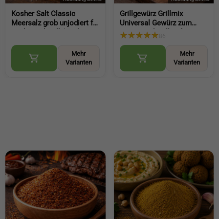
Kosher Salt Classic
Grillgewürz Grillmix
Meersalz grob unjodiert für
Universal Gewürz zum
Küche und Grill (Kosher
Braten und Grillen für
86
Salt Classic coarse non
Fleisch Fisch und Gemüse
iodized)
(BBQ Seasoning)
Mehr
Mehr
Varianten
Varianten