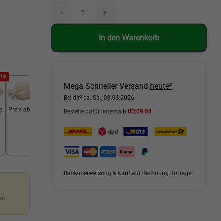
-
+
In den Warenkorb
41%
-46%
Mega Schneller Versand
heute²
Bei dir² ca. Sa., 08.08.2026
g
Preis ab 25 kg
Bestelle dafür innerhalb
00:09:03
Banküberweisung & Kauf auf Rechnung 30 Tage
ar