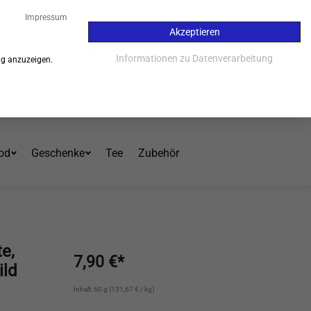
03
Impressum
Akzeptieren
Kauf auf Rechnung - 30 Tage
Informationen zu Datenverarbeitung
ng anzuzeigen.
Einloggen
Warenkorb
Mein Konto
od
Geschenke
Tee
Zubehör
e,
7,90 €*
ild
Inhalt: 60 g (131,67 € / kg)