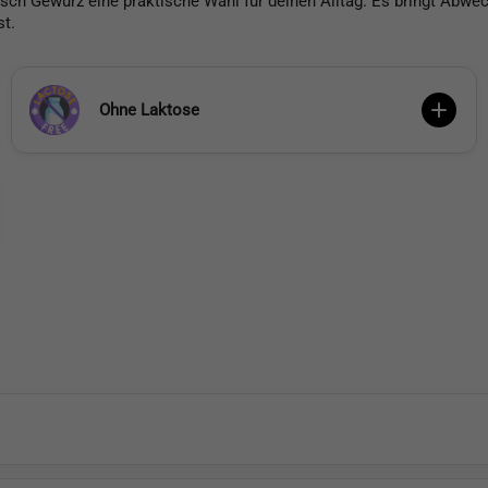
sch Gewürz eine praktische Wahl für deinen Alltag. Es bringt Abwech
st.
Ohne Laktose