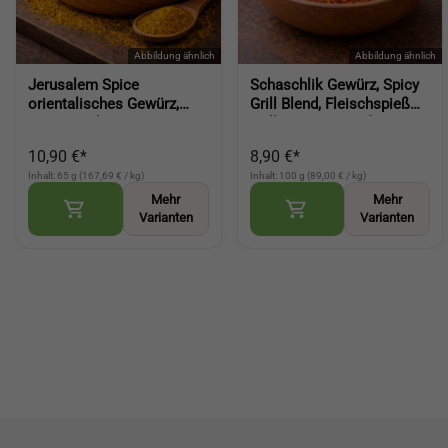
Jerusalem Spice
Schaschlik Gewürz, Spicy
orientalisches Gewürz,
Grill Blend, Fleischspieß
aromatische
Grill BBQ Gewürz für
Gewürzkomposition für
Marinaden und Pfanne
10,90 €*
8,90 €*
Fleisch Gemüse und
(Spicy Grill Blend)
Inhalt: 65 g (167,69 € / kg)
Inhalt: 100 g (89,00 € / kg)
Reisgerichte (Jerusalem
Spice Orient
Mehr
Mehr
Varianten
Varianten