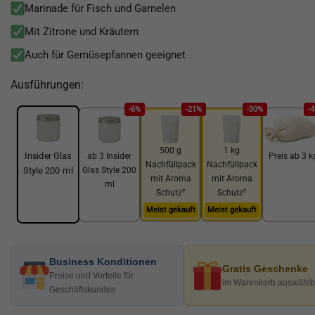
Marinade für Fisch und Garnelen
Mit Zitrone und Kräutern
Auch für Gemüsepfannen geeignet
Ausführungen:
-6%
-21%
-30%
-
500 g
1 kg
Insider Glas
ab 3 Insider
Preis ab 3 k
Nachfüllpack
Nachfüllpack
Glas Style 200
Style 200 ml
mit Aroma
mit Aroma
ml
Schutz⁷
Schutz⁷
Meist gekauft
Meist gekauft
Business Konditionen
Gratis Geschenke
Preise und Vorteile für
im Warenkorb auswählb
Geschäftskunden