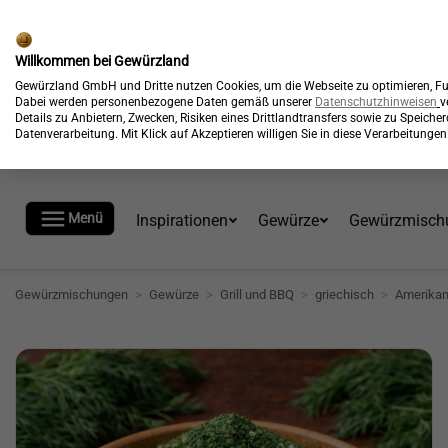
🎉
Kostenloser Versand*
Willkommen bei Gewürzland
Gewürzland GmbH und Dritte nutzen Cookies, um die Webseite zu optimieren, Fun
Dabei werden personenbezogene Daten gemäß unserer
Datenschutzhinweisen
v
Details zu Anbietern, Zwecken, Risiken eines Drittlandtransfers sowie zu Speich
Datenverarbeitung. Mit Klick auf Akzeptieren willigen Sie in diese Verarbeitung

Menü
Inspirationen
Gewürze
Gewürzmisch
Gewürzmischungen
>
Gewürze
>
Grill und BBQ
>
griechisch
>
Amerika