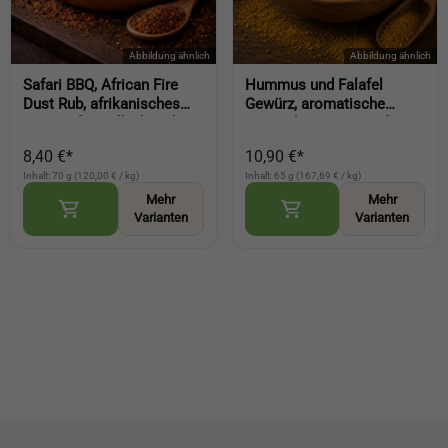
Safari BBQ, African Fire
Hummus und Falafel
Dust Rub, afrikanisches
Gewürz, aromatische
Gewürz für Grill, Fleisch
Gewürzkomposition für
und Marinaden (African
orientalische Küche und
8,40 €*
10,90 €*
Fire Dust Rub)
Kichererbsengerichte
Inhalt: 70 g (120,00 € / kg)
Inhalt: 65 g (167,69 € / kg)
(Hummus and Falafel Se
Mehr
Mehr
Varianten
Varianten