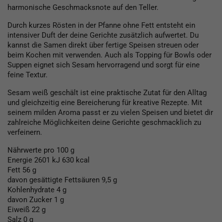
harmonische Geschmacksnote auf den Teller.
Durch kurzes Rösten in der Pfanne ohne Fett entsteht ein
intensiver Duft der deine Gerichte zusätzlich aufwertet. Du
kannst die Samen direkt über fertige Speisen streuen oder
beim Kochen mit verwenden. Auch als Topping für Bowls oder
Suppen eignet sich Sesam hervorragend und sorgt für eine
feine Textur.
Sesam weiß geschält ist eine praktische Zutat für den Alltag
und gleichzeitig eine Bereicherung für kreative Rezepte. Mit
seinem milden Aroma passt er zu vielen Speisen und bietet dir
zahlreiche Möglichkeiten deine Gerichte geschmacklich zu
verfeinern.
Nährwerte pro 100 g
Energie 2601 kJ 630 kcal
Fett 56 g
davon gesättigte Fettsäuren 9,5 g
Kohlenhydrate 4 g
davon Zucker 1 g
Eiweiß 22 g
Salz 0 g