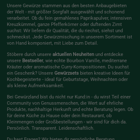
Unsere Gewürze stammen aus den besten Anbaugebieten
der Welt - mit größter Sorgfalt ausgewählt und schonend
verarbeitet. Ob du fein gemahlenes Paprikapulver, intensiven
Kreuzkümmel, ganze Pfefferkörner oder duftenden Zimt
suchst: Wir liefern dir Qualität, die du riechst, siehst und
schmeckst. Jede Gewürzmischung in unserem Sortiment ist
von Hand komponiert, mit Liebe zum Detail.
Stöbere durch unsere
aktuellen Neuheiten
und entdecke
unsere
Bestseller
, wie echte Bourbon Vanille, mediterrane
Kräuter oder aromatische Curry-Kompositionen. Du suchst
ein Geschenk? Unsere
Gewürzsets
bieten kreative Ideen für
Kochbegeisterte - ideal für Geburtstage, Weihnachten oder
als kleine Aufmerksamkeit.
Bei Gewürzland bist du nicht nur Kund:in - du wirst Teil einer
Community von Genussmenschen, die Wert auf ehrliche
Produkte, nachhaltige Herkunft und echte Beratung legen. Ob
für deine Küche zu Hause oder dein Restaurant, ob
Kleinmengen oder Großbestellungen - wir sind für dich da.
Persönlich. Transparent. Leidenschaftlich.
Du hast Fragen? Wir bieten dir persönliche Beratung,