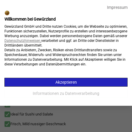
🎉 15% Rabatt + GRATIS Versand*⁴ mit Code:
99904
Impressum
Endet in:
20:30:34
Willkommen bei Gewürzland
Kostenloser Versand*
Gewürzland GmbH und Dritte nutzen Cookies, um die Webseite zu optimieren,
Funktionen sicherzustellen, Nutzerprofile zu erstellen und interessenbezogene
Werbung anzuzeigen. Dabei werden personenbezogene Daten gemäß unserer
Datenschutzhinweisen
verarbeitet und ggf. an Dritte oder Dienstleister in
Drittländern übermittelt.
Konto
Warenkorb
Details zu Anbietern, Zwecken, Risiken eines Drittlandtransfers sowie zu

Speicherdauer, Widerrufs- und Widerspruchsrechten finden Sie unten unter
Informationen zu Datenverarbeitung. Mit Klick auf Akzeptieren willigen Sie in
Menü
diese Verarbeitungen und Datenübermittlungen ein.
Asiatische Küche
>
Zum Backen
Akzeptieren
Sesam weiß, geschält, natürlich nussig mild (White
Sesame Seeds Hulled)
Informationen zu Datenverarbeitung
Zum Backen Rösten oder Verfeinern
Ideal für Sushi und Salate
Frisch, Mild nussiger Geschmack