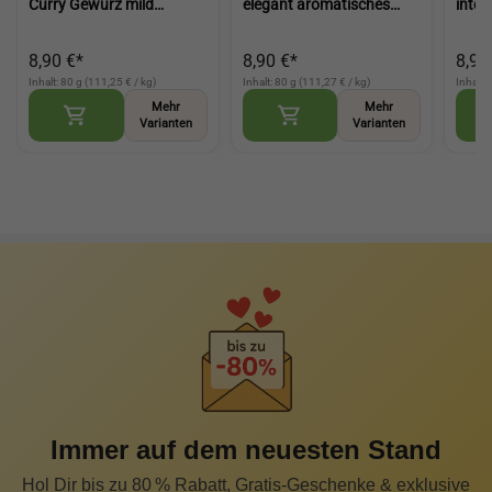
Curry Gewürz mild
elegant aromatisches
inten
aromatisch für Küche und
Curry Gewürz für
Wok, 
Wokgerichte (Classic
vielseitige Küche (Madras
Mari
8,90 €*
8,90 €*
8,90
Curry Powder)
Curry)
Curry
Inhalt: 80 g (111,25 € / kg)
Inhalt: 80 g (111,27 € / kg)
Inhalt:
Mehr
Mehr
Varianten
Varianten
Immer auf dem neuesten Stand
Hol Dir bis zu 80 % Rabatt, Gratis-Geschenke & exklusive