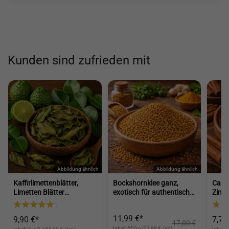
Kunden sind zufrieden mit
Kaffirlimettenblätter,
Bockshornklee ganz,
Cass
Limetten Blätter
exotisch für authentische
Zimt
hocharomatisch,
Gewürze und Küche
verm
1
getrocknetes
(Fenugreek Seeds)
für 
11,99 €*
9,90 €*
7,70
Naturprodukt Gewürz für
(Cas
17,00 €
Inhalt: 500 g (23,98 € / kg)