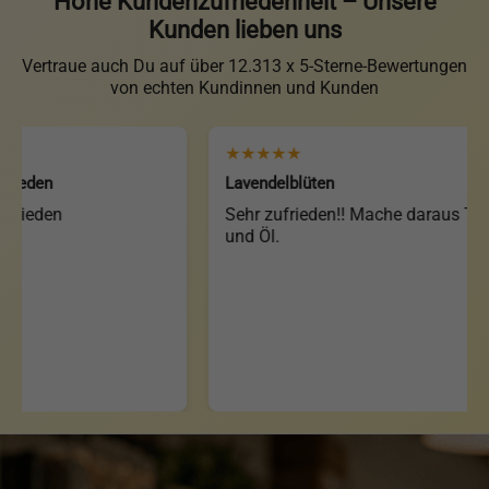
Hohe Kundenzufriedenheit – Unsere
Kunden lieben uns
Vertraue auch Du auf über 12.313 x 5-Sterne-Bewertungen
von echten Kundinnen und Kunden
★★★★★
den
Lavendelblüten
eden
Sehr zufrieden!! Mache daraus Tee
und Öl.