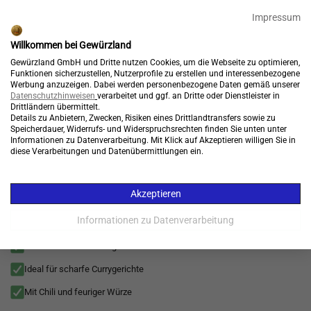
🎉 15% Rabatt + GRATIS Versand*⁴ mit Code:
99904
Impressum
Endet in:
01:14:06
Willkommen bei Gewürzland
Kostenloser Versand*
Gewürzland GmbH und Dritte nutzen Cookies, um die Webseite zu optimieren,
Funktionen sicherzustellen, Nutzerprofile zu erstellen und interessenbezogene
Werbung anzuzeigen. Dabei werden personenbezogene Daten gemäß unserer
Datenschutzhinweisen
verarbeitet und ggf. an Dritte oder Dienstleister in
Drittländern übermittelt.
Details zu Anbietern, Zwecken, Risiken eines Drittlandtransfers sowie zu
Konto
Warenkorb
Speicherdauer, Widerrufs- und Widerspruchsrechten finden Sie unten unter

Informationen zu Datenverarbeitung. Mit Klick auf Akzeptieren willigen Sie in
diese Verarbeitungen und Datenübermittlungen ein.
Menü
Drachenfeuer
>
Gewürzmischungen
>
Curry & Masala
>
Asiatische Küc
Akzeptieren
Drachenfeuer Curry sehr scharfes Curry Gewürz mit
intensiver Schärfe (Dragon Fire Curry)
Informationen zu Datenverarbeitung
Extrem scharf für Mutige
Ideal für scharfe Currygerichte
Mit Chili und feuriger Würze