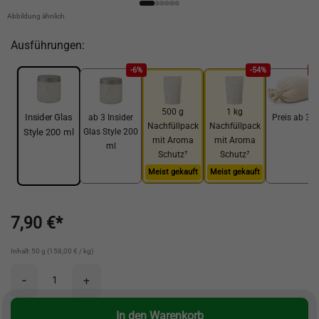
Abbildung ähnlich
Ausführungen:
-6%
-54%
-
500 g
1 kg
Insider Glas
ab 3 Insider
Preis ab 3 k
Nachfüllpack
Nachfüllpack
Glas Style 200
Style 200 ml
mit Aroma
mit Aroma
ml
Schutz⁷
Schutz⁷
Meist gekauft
Meist gekauft
7,90 €*
Inhalt: 50 g (158,00 € / kg)
-
+
In den Warenkorb