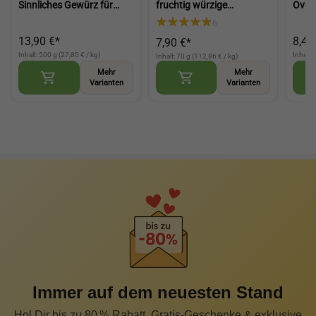
Sinnliches Gewürz für
fruchtig würzige
Oven
besondere
Pfefferkomposition für
Seas
6
Genussmomente
Fisch und Geflügel
Gemü
13,90 €*
8,40
7,90 €*
aromatische Würze mit
(Lemon Pepper Ground)
Back
Bärlauch (Wild Garlic Salt)
(Ove
Inhalt: 500 g (27,80 € / kg)
Inhalt:
Inhalt: 70 g (112,86 € / kg)
S
Mehr
Mehr
Varianten
Varianten
Immer auf dem neuesten Stand
Hol Dir bis zu 80 % Rabatt, Gratis-Geschenke & exklusive