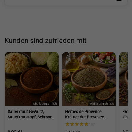
Kunden sind zufrieden mit
Sauerkraut Gewürz,
Herbes de Provence
Eroti
Sauerkrauttopf, Schmor
Kräuter der Provence
sinnl
Gewürz für Krautgerichte,
Gewürz für Salat
ents
197
Eintöpfe und herzhafte
mediterrane Würze für
Genu