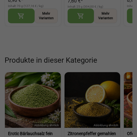
8,90 €*
8,90
7,60 €*
Küche (Sauerkraut
Küche und Gerichte
Nach
Seasoning)
(Herbs of Provence)
Inhalt: 70 g (127,16 € / kg)
Inhalt:
Inhalt: 25 g (304,00 € / kg)
Mehr
Mehr
Varianten
Varianten
Produkte in dieser Kategorie
Erotic Bärlauchsalz fein
Zitronenpfeffer gemahlen
Ofen