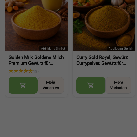
Golden Milk Goldene Milch
Curry Gold Royal, Gewürz,
Premium Gewürz für
Currypulver, Gewürz für
warme Milchgerichte und
Curry aromatisch und
187
kreative Küche , Golden
vielseitig ohne Salz (Curry
Milk Spice
Gold Royal)
Mehr
Mehr
Varianten
Varianten