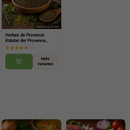
Herbes de Provence
Kräuter der Provence
Gewürz für Salat
197
mediterrane Würze für
Küche und Gerichte (Herbs
Mehr
of Provence)
Varianten