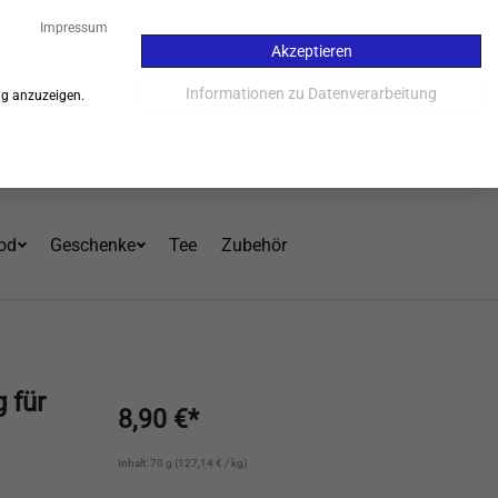
15
Impressum
Akzeptieren
Kauf auf Rechnung - 30 Tage
Informationen zu Datenverarbeitung
ng anzuzeigen.
Einloggen
Warenkorb
Mein Konto
od
Geschenke
Tee
Zubehör
 für
8,90 €*
Inhalt: 70 g (127,14 € / kg)