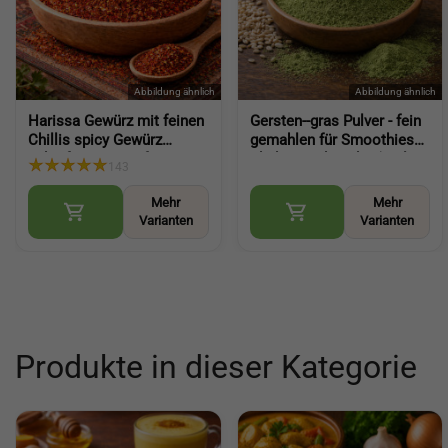
Harissa Gewürz mit feinen
Gersten--gras Pulver - fein
Chillis spicy Gewürz
gemahlen für Smoothies
scharfes Gewürz für Paste
Shakes und Küche (Barley
143
Nachwürzen und Kochen
Grass Powder)
(Harissa Spice)
Mehr
Mehr
Varianten
Varianten
Produkte in dieser Kategorie