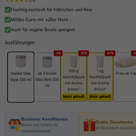
270
Fruchtig-exotisch für Hähnchen und Reis
Mildes Curry mit süßer Note
Auch für vegane Bowls geeignet
Ausführungen:
-6%
-52%
-63%
-
500 g
1 kg
Insider Glas
ab 3 Insider
Preis ab 3 k
Nachfüllpack
Nachfüllpack
Glas Style 200
Style 200 ml
mit Aroma
mit Aroma
ml
Schutz⁷
Schutz⁷
Meist gekauft
Meist gekauft
Business Konditionen
Gratis Geschenke
Preise und Vorteile für
im Warenkorb auswählb
Geschäftskunden