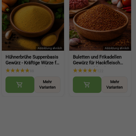
Hühnerbrühe Suppenbasis
Buletten und Frikadellen
Gewürz - Kräftige Würze für
Gewürz für Hackfleisch
Suppen, Saucen und
Burger und faschiertes
88
122
herzhafte Gerichte
(Meatball Seasoning)
(Chicken Broth Seasoning)
Mehr
Mehr
Varianten
Varianten