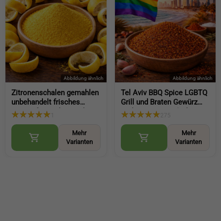
Zitronenschalen gemahlen
Tel Aviv BBQ Spice LGBTQ
unbehandelt frisches
Grill und Braten Gewürz
Aroma für Backen und
Barbecue Würze (Tel Aviv
1
275
Kochen fein dosierbar
BBQ Spice)
(Lemon Peel Powder)
Mehr
Mehr
Varianten
Varianten