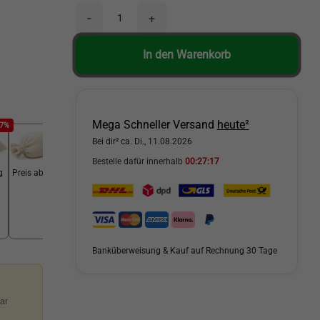
-
+
In den Warenkorb
Mega Schneller Versand
heute²
67%
-68%
Bei dir² ca. Di., 11.08.2026
Bestelle dafür innerhalb
00:27:15
g
Preis ab 25 kg
Banküberweisung & Kauf auf Rechnung 30 Tage
ar