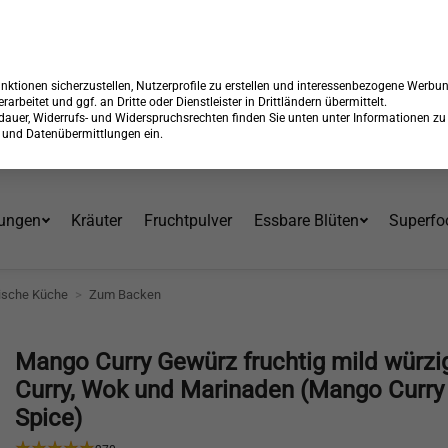
 15% Rabatt + GRATIS Versand*⁴ mit Code:
99904
Endet in:
13:27:
Über 30 Jahre am Markt
ktionen sicherzustellen, Nutzerprofile zu erstellen und interessenbezogene Werbu
erarbeitet und ggf. an Dritte oder Dienstleister in Drittländern übermittelt.
erdauer, Widerrufs- und Widerspruchsrechten finden Sie unten unter Informationen zu
en und Datenübermittlungen ein.
ungen
Kräuter
Fruchtpulver
Essbare Blüten
Superfo
tische Küche
>
Zum Backen
Mango Curry Gewürz fruchtig mild würzig
Curry, Wok und Marinaden (Mango Curry
Spice)