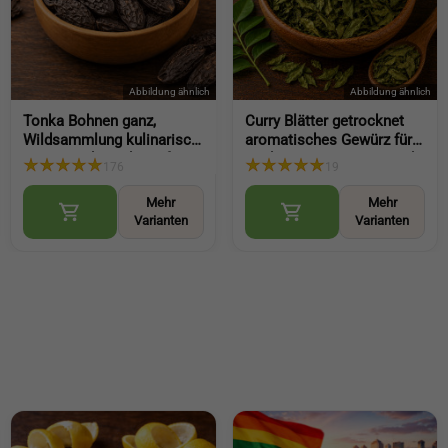
Tonka Bohnen ganz,
Curry Blätter getrocknet
Wildsammlung kulinarisch
aromatisches Gewürz für
aromatische Bohnen für
Küche Currys Suppen und
176
19
Desserts und Küche
Würze vielseitig einsetzbar
(Tonka Beans Whole)
(Dried Curry Leaves)
Mehr
Mehr
Varianten
Varianten