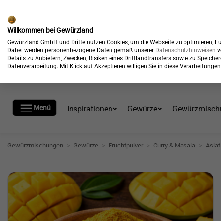
🎉
Kostenloser Versand*
Willkommen bei Gewürzland
Gewürzland GmbH und Dritte nutzen Cookies, um die Webseite zu optimieren, Fun
Dabei werden personenbezogene Daten gemäß unserer
Datenschutzhinweisen
v
Details zu Anbietern, Zwecken, Risiken eines Drittlandtransfers sowie zu Speich
Datenverarbeitung. Mit Klick auf Akzeptieren willigen Sie in diese Verarbeitung

Menü
Inspirationen
Gewürze
Gewürzmisch
Gewürzmischungen
>
Gewürze
>
Fruchtpulver
>
Curry & Masala
>
Asia