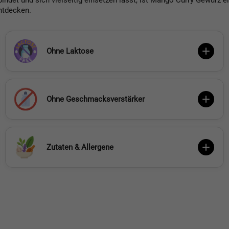
ndet und sich vielseitig einsetzen lässt, ist Mango Curry Gewürz ei
ntdecken.
Ohne Laktose
Ohne Geschmacksverstärker
Zutaten & Allergene