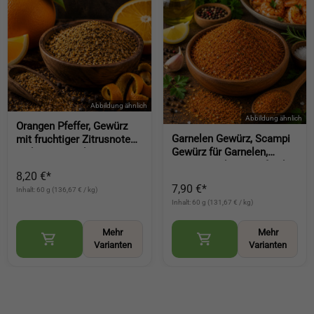
Orangen Pfeffer, Gewürz
Garnelen Gewürz, Scampi
mit fruchtiger Zitrusnote
Gewürz für Garnelen,
und aromatischer
Scampi und Meeresfrüchte
Pfefferwürze für Küche und
8,20 €*
zum Grillen und Braten
Grill (Orange Pepper)
7,90 €*
Inhalt: 60 g (136,67 € / kg)
(Shrimp Seasoning)
Inhalt: 60 g (131,67 € / kg)
Mehr
Mehr
Varianten
Varianten