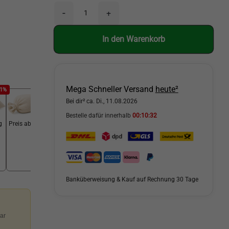
-
+
In den Warenkorb
Mega Schneller Versand
heute²
51%
-56%
Bei dir² ca. Di., 11.08.2026
Bestelle dafür innerhalb
00:10:30
g
Preis ab 25 kg
Banküberweisung & Kauf auf Rechnung 30 Tage
ar