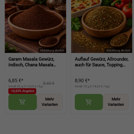
Garam Masala Gewürz,
Auflauf Gewürz, Allrounder,
indisch, Chana Masala
auch für Sauce, Topping
Spice, Grand Masala
und Ofen Gemüse, Gratin,
(Garam Masala Spice)
Gewürz für Gemüse,
6,85 €*
8,90 €*
vielseitige Würze ohne
8,40 €
Inhalt: 60 g (114,20 € / kg)
Inhalt: 75 g (118,69 € / kg)
Salz (Cas
-18,43% Angebot
Mehr
Mehr
Varianten
Varianten