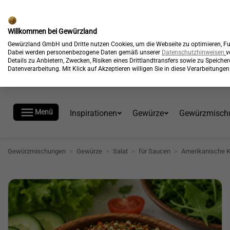
🎉
Kostenloser Versand*
Willkommen bei Gewürzland
Gewürzland GmbH und Dritte nutzen Cookies, um die Webseite zu optimieren, Fun
Dabei werden personenbezogene Daten gemäß unserer
Datenschutzhinweisen
v
Details zu Anbietern, Zwecken, Risiken eines Drittlandtransfers sowie zu Speich
Datenverarbeitung. Mit Klick auf Akzeptieren willigen Sie in diese Verarbeitung

Menü
Inspirationen
Gewürze
Gewürzmisch
Gewürzmischungen
>
Gewürze
>
Salat
>
für Saucen
>
Amerikanische 