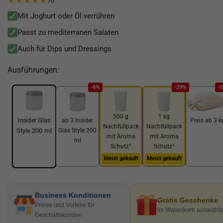
70
Mit Joghurt oder Öl verrühren
Passt zu mediterranen Salaten
Auch für Dips und Dressings
Ausführungen:
-6%
-29%
-
500 g
1 kg
Insider Glas
ab 3 Insider
Preis ab 3 k
Nachfüllpack
Nachfüllpack
Glas Style 200
Style 200 ml
mit Aroma
mit Aroma
ml
Schutz⁷
Schutz⁷
Meist gekauft
Meist gekauft
Business Konditionen
Gratis Geschenke
Preise und Vorteile für
im Warenkorb auswählb
Geschäftskunden