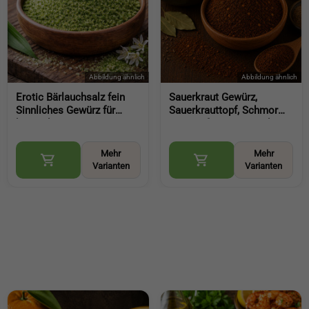
Erotic Bärlauchsalz fein
Sauerkraut Gewürz,
Sinnliches Gewürz für
Sauerkrauttopf, Schmor
besondere
Gewürz für Krautgerichte,
Genussmomente
Eintöpfe und herzhafte
aromatische Würze mit
Küche (Sauerkraut
Mehr
Mehr
Bärlauch (Wild Garlic Salt)
Seasoning)
Varianten
Varianten