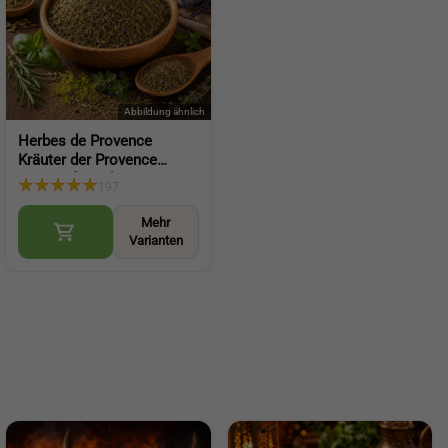
Herbes de Provence
Kräuter der Provence
Gewürz für Salat
197
mediterrane Würze für
Küche und Gerichte (Herbs
Mehr
of Provence)
Varianten