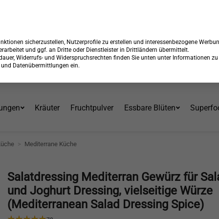
 15% Rabatt + GRATIS Versand*⁴ mit Code:
99904
Endet in:
14:10:
Über 30 Jahre am Markt
ktionen sicherzustellen, Nutzerprofile zu erstellen und interessenbezogene Werbu
erarbeitet und ggf. an Dritte oder Dienstleister in Drittländern übermittelt.
erdauer, Widerrufs- und Widerspruchsrechten finden Sie unten unter Informationen zu
en und Datenübermittlungen ein.
ungen
Kräuter
Fruchtpulver
Essbare Blüten
Superfo
Küche
>
Mediterrane Küche
Salatdressing Mediterran Gewürz für Sal
und Joghurt Dressing, vielseitige Würze
(Mediterranean Salad Dressing Spice)