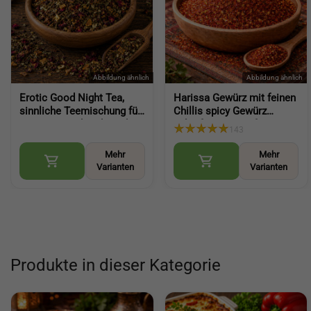
Erotic Good Night Tea,
Harissa Gewürz mit feinen
sinnliche Teemischung für
Chillis spicy Gewürz
entspannte Abende und
scharfes Gewürz für Paste
143
Genussmomente (Gute
Nachwürzen und Kochen
Nacht Tee)
(Harissa Spice)
Mehr
Mehr
Varianten
Varianten
Produkte in dieser Kategorie