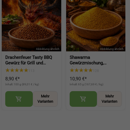
Drachenfeuer Tasty BBQ
Shawarma
Gewürz für Grill und
Gewürzmischung,
Barbecue, intensive Würze
Shawarma Spice,
113
128
mit feiner Schärfe (Tasty
orientalisches Gewürz für
8,90 €*
10,90 €*
BBQ Spice)
Fleisch, Gemüse und
Marinaden (Shawarma
Inhalt: 100 g (89,01 € / kg)
Inhalt: 65 g (167,69 € / kg)
Spice)
Mehr
Mehr
Varianten
Varianten