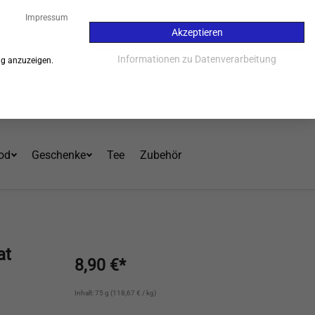
30
Impressum
Akzeptieren
Kauf auf Rechnung - 30 Tage
Informationen zu Datenverarbeitung
ng anzuzeigen.
Einloggen
Warenkorb
Mein Konto
od
Geschenke
Tee
Zubehör
at
8,90 €*
Inhalt: 75 g (118,67 € / kg)