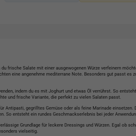
n du frische Salate mit einer ausgewogenen Würze verfeinern möch
chten eine angenehme mediterrane Note. Besonders gut passt es zu
rwenden, indem du es mit Joghurt und etwas Öl verrührst. So ents
e und frische Variante, die perfekt zu vielen Salaten passt.
 für Antipasti, gegrilltes Gemüse oder als feine Marinade einsetze
en. So entsteht ein rundes Geschmackserlebnis bei jeder Anwendun
uverlässige Grundlage für leckere Dressings und Würzen. Egal ob s
sonders vielseitig.