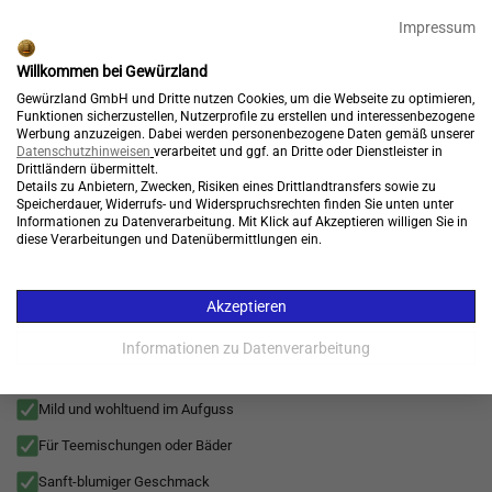
🎉 15% Rabatt + GRATIS Versand*⁴ mit Code:
99904
Impressum
Endet in:
01:13:14
Willkommen bei Gewürzland
Kostenloser Versand*
Gewürzland GmbH und Dritte nutzen Cookies, um die Webseite zu optimieren,
Funktionen sicherzustellen, Nutzerprofile zu erstellen und interessenbezogene
Werbung anzuzeigen. Dabei werden personenbezogene Daten gemäß unserer
Datenschutzhinweisen
verarbeitet und ggf. an Dritte oder Dienstleister in
Drittländern übermittelt.
Details zu Anbietern, Zwecken, Risiken eines Drittlandtransfers sowie zu
Konto
Warenkorb
Speicherdauer, Widerrufs- und Widerspruchsrechten finden Sie unten unter

Informationen zu Datenverarbeitung. Mit Klick auf Akzeptieren willigen Sie in
diese Verarbeitungen und Datenübermittlungen ein.
Menü
Essbare Blüten
>
Grill und BBQ
>
für Reis
>
für Saucen
>
Pasta
>
für F
Akzeptieren
Kamille, Kamilleblüten, Kamillentee natürliche Auszeit für
entspannte Teemomente und vielseitige Anwendung
Informationen zu Datenverarbeitung
(Chamomile)
Mild und wohltuend im Aufguss
Für Teemischungen oder Bäder
Sanft-blumiger Geschmack