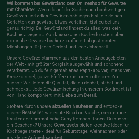
Willkommen bei Gewürzland dein Onlineshop für Gewürze
mit Charakter
. Wenn du auf der Suche nach hochwertigen
Gewürzen und edlen Gewürzmischungen bist, die deinen
Gerichten das gewisse Etwas verleihen, bist du bei uns
genau richtig. Bei Gewürzland findest du alles, was dein
Kochherz begehrt: Von klassischen Küchenkräutern über
exotische Gewürze bis hin zu raffiniert abgestimmten
Mischungen für jedes Gericht und jede Jahreszeit.
Unsere Gewürze stammen aus den besten Anbaugebieten
der Welt - mit größter Sorgfalt ausgewählt und schonend
verarbeitet. Ob du fein gemahlenes Paprikapulver, intensiven
Kreuzkümmel, ganze Pfefferkörner oder duftenden Zimt
suchst: Wir liefern dir Qualität, die du riechst, siehst und
schmeckst. Jede Gewürzmischung in unserem Sortiment ist
von Hand komponiert, mit Liebe zum Detail.
Stöbere durch unsere
aktuellen Neuheiten
und entdecke
unsere
Bestseller
, wie echte Bourbon Vanille, mediterrane
Kräuter oder aromatische Curry-Kompositionen. Du suchst
ein Geschenk? Unsere
Gewürzsets
bieten kreative Ideen für
Kochbegeisterte - ideal für Geburtstage, Weihnachten oder
als kleine Aufmerksamkeit.