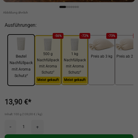
Abbildung ähnlich
Ausführungen:
-56%
-72%
-73%
-
500 g
1 kg
Beutel
Preis ab 3 kg
Preis ab 25 
Nachfüllpack
Nachfüllpack
Nachfüllpack
mit Aroma
mit Aroma
mit Aroma
Schutz⁷
Schutz⁷
Schutz⁷
Meist gekauft
Meist gekauft
13,90 €*
Inhalt: 100 g (139,00 € / kg)
-
+