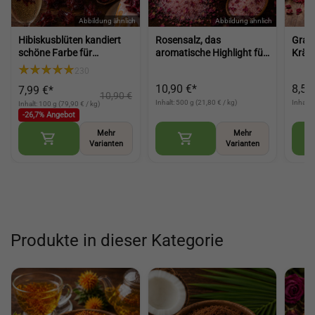
Hibiskusblüten kandiert
Rosensalz, das
Grana
schöne Farbe für
aromatische Highlight für
Kräut
Prosecco Wein Kuchen
deine Küche feine Würze
zum 
230
Torten Desserts und Deko
mit Blütennote für
Deko
10,90 €*
8,50
7,99 €*
(Candied Hibiscus
besondere Gerichte (Rose
Flow
10,90 €
Flowers)
Petal Salt)
Inhalt: 500 g (21,80 € / kg)
Inhalt:
Inhalt: 100 g (79,90 € / kg)
-26,7% Angebot
Mehr
Mehr
Varianten
Varianten
Produkte in dieser Kategorie