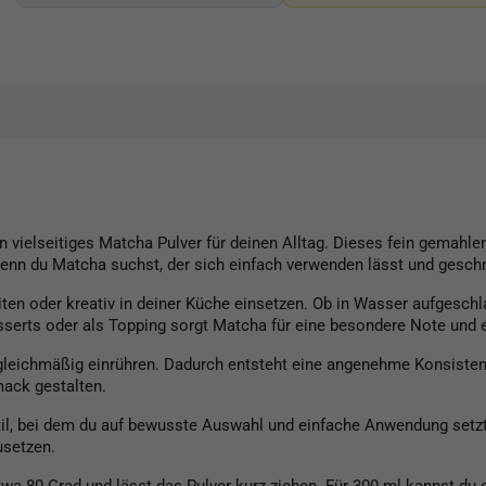
ielseitiges Matcha Pulver für deinen Alltag. Dieses fein gemahlene
nn du Matcha suchst, der sich einfach verwenden lässt und geschma
 oder kreativ in deiner Küche einsetzen. Ob in Wasser aufgeschla
esserts oder als Topping sorgt Matcha für eine besondere Note und 
e gleichmäßig einrühren. Dadurch entsteht eine angenehme Konsistenz
ack gestalten.
ei dem du auf bewusste Auswahl und einfache Anwendung setzt. Es
usetzen.