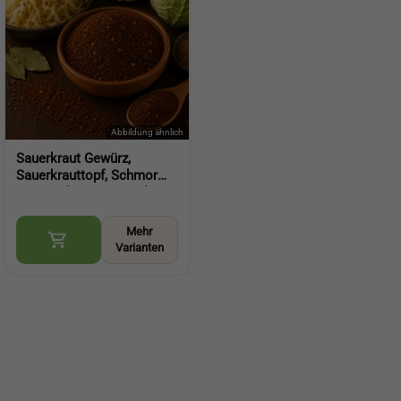
Sauerkraut Gewürz,
Sauerkrauttopf, Schmor
Gewürz für Krautgerichte,
Eintöpfe und herzhafte
Küche (Sauerkraut
Mehr
Seasoning)
Varianten