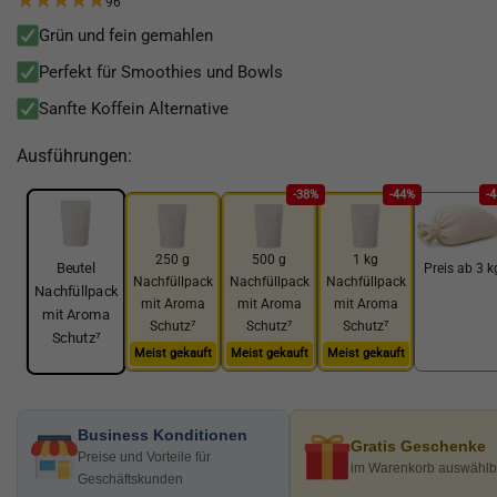
96
Grün und fein gemahlen
Perfekt für Smoothies und Bowls
Sanfte Koffein Alternative
Ausführungen:
-38%
-44%
-
250 g
500 g
1 kg
Beutel
Preis ab 3 k
Nachfüllpack
Nachfüllpack
Nachfüllpack
Nachfüllpack
mit Aroma
mit Aroma
mit Aroma
mit Aroma
Schutz⁷
Schutz⁷
Schutz⁷
Schutz⁷
Meist gekauft
Meist gekauft
Meist gekauft
Business Konditionen
Gratis Geschenke
Preise und Vorteile für
im Warenkorb auswählb
Geschäftskunden