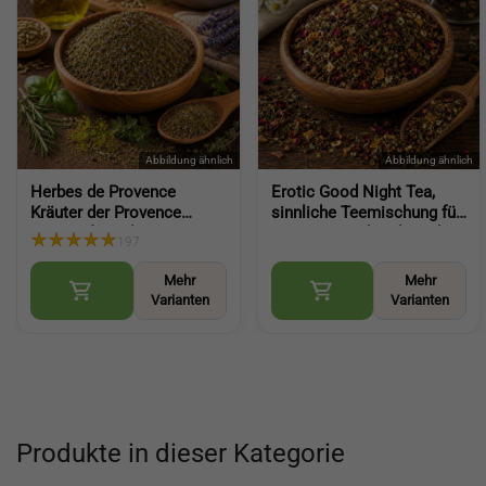
Herbes de Provence
Erotic Good Night Tea,
Kräuter der Provence
sinnliche Teemischung für
Gewürz für Salat
entspannte Abende und
197
mediterrane Würze für
Genussmomente (Gute
Küche und Gerichte (Herbs
Nacht Tee)
Mehr
Mehr
of Provence)
Varianten
Varianten
Produkte in dieser Kategorie