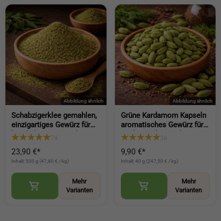
Schabzigerklee gemahlen,
Grüne Kardamom Kapseln
einzigartiges Gewürz für
aromatisches Gewürz für
köstlichen Genuss für Brot
Küche Backen und
74
36
und Gerichte (ground blue
Getränke (Green
23,90 €*
9,90 €*
fenugreek)
Cardamom Pods)
Inhalt: 500 g (47,80 € / kg)
Inhalt: 40 g (247,50 € / kg)
Mehr
Mehr
Varianten
Varianten