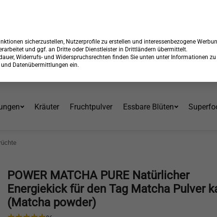
 15% Rabatt + GRATIS Versand*⁴ mit Code:
99904
Endet in:
08:56:
Über 30 Jahre am Markt
ktionen sicherzustellen, Nutzerprofile zu erstellen und interessenbezogene Werbu
erarbeitet und ggf. an Dritte oder Dienstleister in Drittländern übermittelt.
erdauer, Widerrufs- und Widerspruchsrechten finden Sie unten unter Informationen zu
en und Datenübermittlungen ein.
ungen
Kräuter
Fruchtpulver
Essbare Blüten
Superfo
rüchte
POWER MATCHA PURE Natürlicher
Energiekick für den Tag Matcha Pulver k
(Matcha powder)