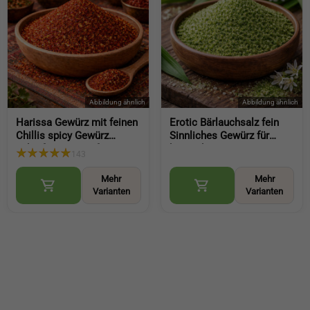
Harissa Gewürz mit feinen
Erotic Bärlauchsalz fein
Chillis spicy Gewürz
Sinnliches Gewürz für
scharfes Gewürz für Paste
besondere
143
Nachwürzen und Kochen
Genussmomente
(Harissa Spice)
aromatische Würze mit
Mehr
Mehr
Bärlauch (Wild Garlic Salt)
Varianten
Varianten