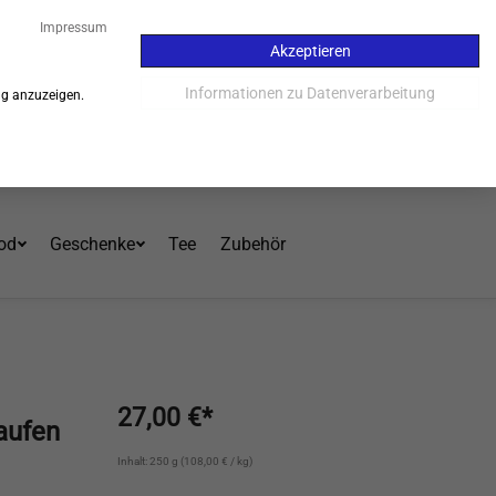
07
Impressum
Akzeptieren
Kauf auf Rechnung - 30 Tage
Informationen zu Datenverarbeitung
ng anzuzeigen.
Einloggen
Warenkorb
Mein Konto
od
Geschenke
Tee
Zubehör
27,00 €*
aufen
Inhalt: 250 g (108,00 € / kg)