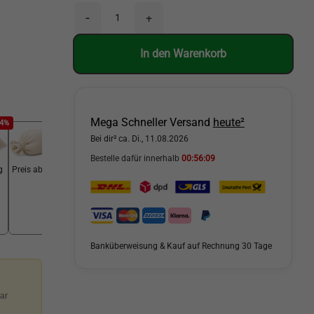
-
+
In den Warenkorb
Mega Schneller Versand
heute²
44%
-44%
Bei dir² ca. Di., 11.08.2026
Bestelle dafür innerhalb
00:56:07
g
Preis ab 25 kg
Banküberweisung & Kauf auf Rechnung 30 Tage
ar