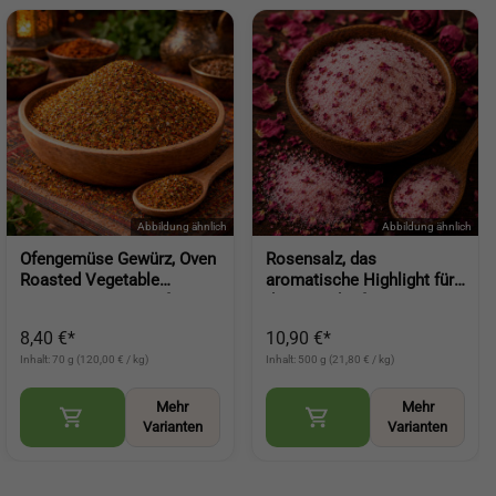
Ofengemüse Gewürz, Oven
Rosensalz, das
Roasted Vegetable
aromatische Highlight für
Seasoning, Gewürz für
deine Küche feine Würze
Gemüse aus dem
mit Blütennote für
8,40 €*
10,90 €*
Backofen und der Pfanne
besondere Gerichte (Rose
Inhalt: 70 g (120,00 € / kg)
Inhalt: 500 g (21,80 € / kg)
(Oven Roasted Vegetable
Petal Salt)
S
Mehr
Mehr
Varianten
Varianten