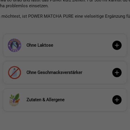
wa 80 Grad und lässt das Pulver kurz ziehen. Für 300 ml kannst d
cha problemlos einsetzen.
chtest, ist POWER MATCHA PURE eine vielseitige Ergänzung für d
Ohne Laktose
Ohne Geschmacksverstärker
Zutaten & Allergene