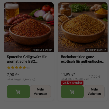
Spareribs Grillgewürz für
Bockshornklee ganz,
aromatische BBQ
exotisch für authentische
Rippchen, intensiver
Gewürze und Küche
90
Geschmack für deinen
(Fenugreek Seeds)
11,99 €*
7,90 €*
Grillabend (Spareribs BBQ
17,00 €
Inhalt: 500 g (23,98 € / kg)
Seasoning)
Inhalt: 70 g (112,86 € / kg)
-29,47% Angebot
Mehr
Mehr
Varianten
Varianten