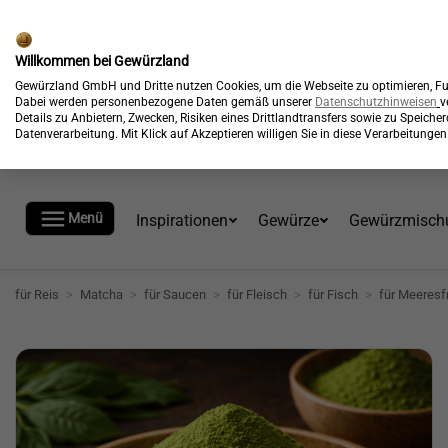
🎉
Kostenloser Versand*
Willkommen bei Gewürzland
Gewürzland GmbH und Dritte nutzen Cookies, um die Webseite zu optimieren, Fun
Dabei werden personenbezogene Daten gemäß unserer
Datenschutzhinweisen
v
Details zu Anbietern, Zwecken, Risiken eines Drittlandtransfers sowie zu Speich
Datenverarbeitung. Mit Klick auf Akzeptieren willigen Sie in diese Verarbeitung

Menü
Inspirationen
Gewürze
Gewürzmisch
für Reis
>
Matcha
>
für Saucen
>
für Fleisch
>
für Fisch
>
für Meeresf