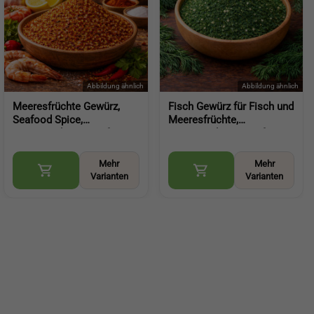
Meeresfrüchte Gewürz,
Fisch Gewürz für Fisch und
Seafood Spice,
Meeresfrüchte,
aromatische Würze für
aromatische Würze für
Fisch Garnelen und
feine Gerichte (Wild Fish
maritime Gerichte
Seasoning)
Mehr
Mehr
(Seafood Spice)
Varianten
Varianten