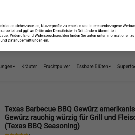
 15% Rabatt + GRATIS Versand*⁴ mit Code:
99904
Endet in:
21:08:
Über 30 Jahre am Markt
ktionen sicherzustellen, Nutzerprofile zu erstellen und interessenbezogene Werbu
erarbeitet und ggf. an Dritte oder Dienstleister in Drittländern übermittelt.
erdauer, Widerrufs- und Widerspruchsrechten finden Sie unten unter Informationen zu
en und Datenübermittlungen ein.
ungen
Kräuter
Fruchtpulver
Essbare Blüten
Superfo
Texas Barbecue BBQ Gewürz amerikani
Gewürz rauchig würzig für Grill und Fleis
(Texas BBQ Seasoning)