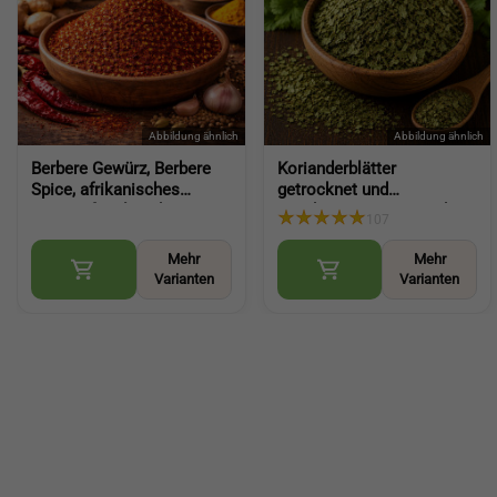
Berbere Gewürz, Berbere
Korianderblätter
Spice, afrikanisches
getrocknet und
Gewürz für Fleisch,
geschnitten aromatisches
107
Gemüse und Eintöpfe
Küchenkraut für viele
(Berbere Spice)
Gerichte (Dried Coriander
Mehr
Mehr
Leaves)
Varianten
Varianten