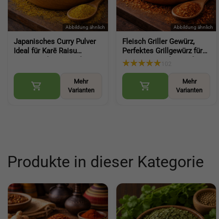
Japanisches Curry Pulver
Fleisch Griller Gewürz,
Ideal für Karē Raisu
Perfektes Grillgewürz für
aromatische Würze für
Marinieren und Genießen
102
Reisgerichte (Japanese
kräftige BBQ Würze für
Curry Powder)
Fleisch und Grillgerichte
Mehr
Mehr
(BBQ
Varianten
Varianten
Produkte in dieser Kategorie