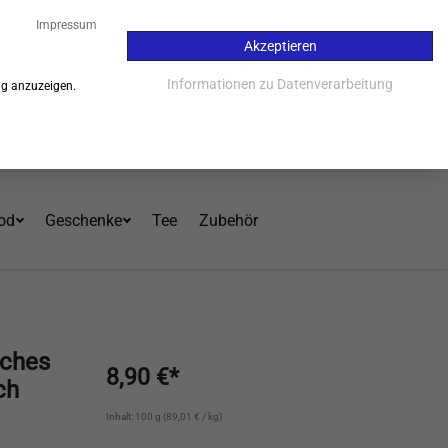
26
Impressum
Akzeptieren
Kauf auf Rechnung - 30 Tage
Informationen zu Datenverarbeitung
ng anzuzeigen.
Einloggen
Warenkorb
Mein Konto
od
Geschenke
Tee
Zubehör
sches
8,90 €*
ch
Inhalt: 100 g (89,01 € / kg)