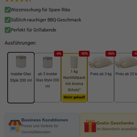
1
Würzmischung für Spare Ribs
Süßlich-rauchiger BBQ-Geschmack
Perfekt für Grillabende
Ausführungen:
-6%
-50%
-56%
-
1 kg
Insider Glas
ab 3 Insider
Preis ab 3 kg
Preis ab 25 
Nachfüllpack
Glas Style 200
Style 200 ml
mit Aroma
ml
Schutz⁷
Meist gekauft
Business Konditionen
Gratis Geschenke
Preise und Vorteile für
im Warenkorb auswählb
Geschäftskunden