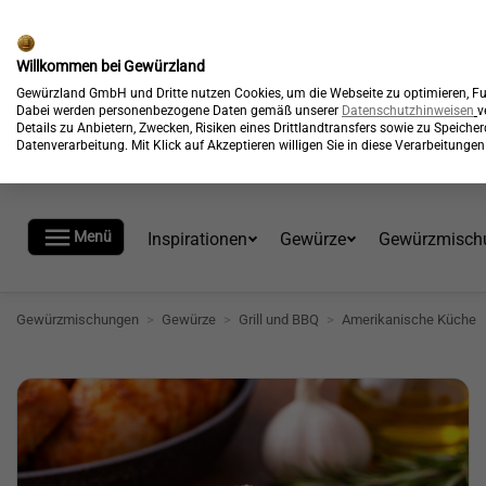
🎉
Kostenloser Versand*
Willkommen bei Gewürzland
Gewürzland GmbH und Dritte nutzen Cookies, um die Webseite zu optimieren, Fun
Dabei werden personenbezogene Daten gemäß unserer
Datenschutzhinweisen
v
Details zu Anbietern, Zwecken, Risiken eines Drittlandtransfers sowie zu Speich
Datenverarbeitung. Mit Klick auf Akzeptieren willigen Sie in diese Verarbeitung

Menü
Inspirationen
Gewürze
Gewürzmisch
Gewürzmischungen
>
Gewürze
>
Grill und BBQ
>
Amerikanische Küche