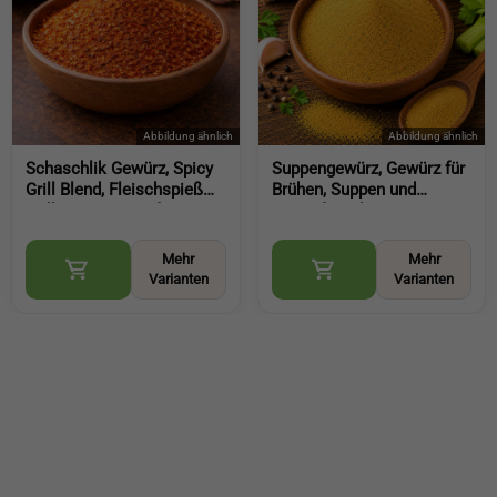
Schaschlik Gewürz, Spicy
Suppengewürz, Gewürz für
Grill Blend, Fleischspieß
Brühen, Suppen und
Grill BBQ Gewürz für
Eintöpfe vielseitig
Marinaden und Pfanne
verwendbar (Soup
(Spicy Grill Blend)
Seasoning)
Mehr
Mehr
Varianten
Varianten