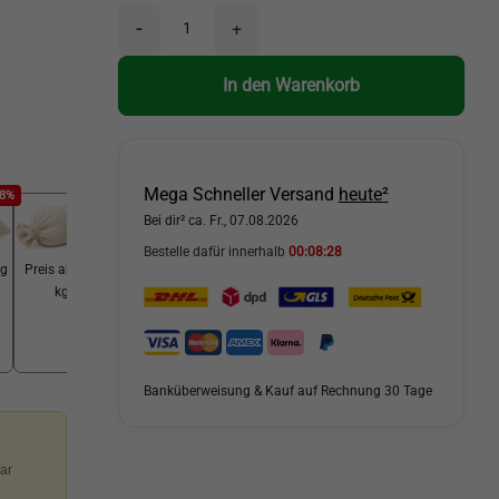
-
+
In den Warenkorb
Mega Schneller Versand
heute²
58%
-60%
Bei dir² ca. Fr., 07.08.2026
Bestelle dafür innerhalb
00:08:26
kg
Preis ab 100
kg
Banküberweisung & Kauf auf Rechnung 30 Tage
ar