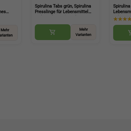
Spirulina Tabs grün, Spirulina
Spirulina
nes
Presslinge für Lebensmittel
Lebensmi
und Ernährung (Spirulina
schonend
as und
Tablets)
Backen u
thie
Spirulin
Mehr
Mehr
Varianten
arianten