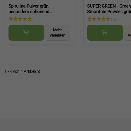
Spirulina-Pulver grün,
SUPER GREEN - Green
besonders schonend
Smoothie Powder, grü
hergestellt, feines grünes
Smoothie Pulver mit
1
113
Pulver für Smoothies und
Weizengras Gerstengr
Küche (Spirulina Powder Green)
Spirulina (Green Smoo
Mehr
Powder)
Varianten
V
1 - 4 von 4 Artikel(n)