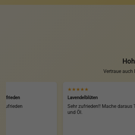
Hohe
Vertraue auch
★★★★★
n
Lavendelblüten
den
Sehr zufrieden!! Mache daraus Tee
und Öl.