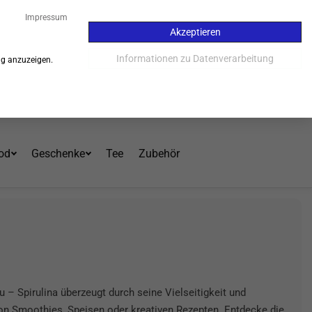
36
Impressum
Akzeptieren
Kauf auf Rechnung - 30 Tage
Informationen zu Datenverarbeitung
ng anzuzeigen.
Einloggen
Warenkorb
Mein Konto
od
Geschenke
Tee
Zubehör
u – Spirulina überzeugt durch seine Vielseitigkeit und
von Smoothies, Speisen oder kreativen Rezepten. Entdecke die