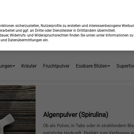
 15% Rabatt + GRATIS Versand*⁴ mit Code:
99904
Endet in:
18:36:
Über 30 Jahre am Markt
ktionen sicherzustellen, Nutzerprofile zu erstellen und interessenbezogene Werbu
erarbeitet und ggf. an Dritte oder Dienstleister in Drittländern übermittelt.
erdauer, Widerrufs- und Widerspruchsrechten finden Sie unten unter Informationen zu
en und Datenübermittlungen ein.
ungen
Kräuter
Fruchtpulver
Essbare Blüten
Superfo
Algenpulver (Spirulina)
Ob als Pulver, in Tabs oder in strahlendem Bla
natürliche Herkunft. Perfekt zum Verfeinern 