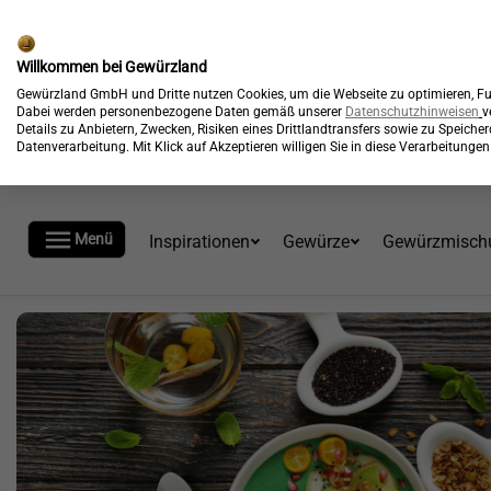
🎉
Kostenloser Versand*
Willkommen bei Gewürzland
Gewürzland GmbH und Dritte nutzen Cookies, um die Webseite zu optimieren, Fun
Dabei werden personenbezogene Daten gemäß unserer
Datenschutzhinweisen
v
Details zu Anbietern, Zwecken, Risiken eines Drittlandtransfers sowie zu Speich
Datenverarbeitung. Mit Klick auf Akzeptieren willigen Sie in diese Verarbeitung

Menü
Inspirationen
Gewürze
Gewürzmisch