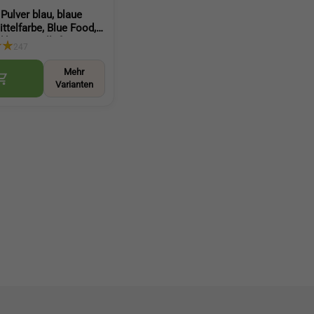
 Pulver blau, blaue
ttelfarbe, Blue Food,
 hergestellt für
247
nd Getränke (Blue
a Powder)
Mehr
Varianten