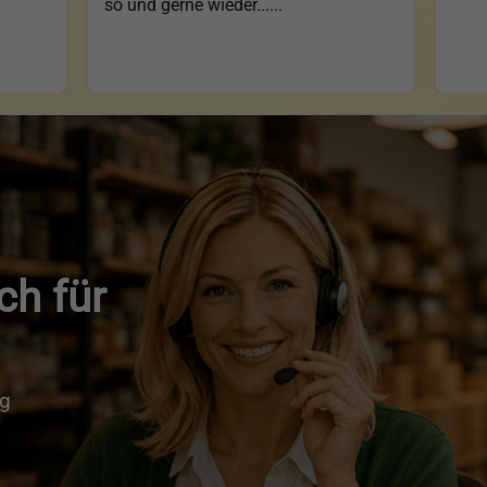
so und gerne wieder......
ch für
ng