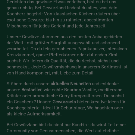
Gerichten das gewisse Etwas verleihen, bist du bei uns
genau richtig. Bei Gewürzland findest du alles, was dein
Kochherz begehrt: Von klassischen Küchenkräutern über
exotische Gewürze bis hin zu raffiniert abgestimmten
Mischungen für jedes Gericht und jede Jahreszeit.
Unsere Gewürze stammen aus den besten Anbaugebieten
der Welt - mit größter Sorgfalt ausgewählt und schonend
verarbeitet. Ob du fein gemahlenes Paprikapulver, intensiven
Kreuzkümmel, ganze Pfefferkörner oder duftenden Zimt
suchst: Wir liefern dir Qualität, die du riechst, siehst und
schmeckst. Jede Gewürzmischung in unserem Sortiment ist
von Hand komponiert, mit Liebe zum Detail.
Stöbere durch unsere
aktuellen Neuheiten
und entdecke
unsere
Bestseller
, wie echte Bourbon Vanille, mediterrane
Kräuter oder aromatische Curry-Kompositionen. Du suchst
ein Geschenk? Unsere
Gewürzsets
bieten kreative Ideen für
Kochbegeisterte - ideal für Geburtstage, Weihnachten oder
als kleine Aufmerksamkeit.
Bei Gewürzland bist du nicht nur Kund:in - du wirst Teil einer
Community von Genussmenschen, die Wert auf ehrliche