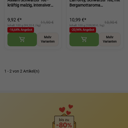
Assam Schwarzer Tee -
Earl Grey, Schwarzer Tee, mit
kräftig malzig, intensiver
Bergamottaroma
Frühstückstee (Assam Black
aromatischer Schwarztee
Tea)
für klassische Teemomente
9,92 €*
10,99 €*
(Earl Grey Black Tea)
11,90 €
13,90 €
Inhalt: 100 g (99,20 € / kg)
Inhalt: 100 g (109,90 € / kg)
-16,64% Angebot
-20,94% Angebot
Mehr
Mehr
Varianten
Varianten
1 - 2 von 2 Artikel(n)