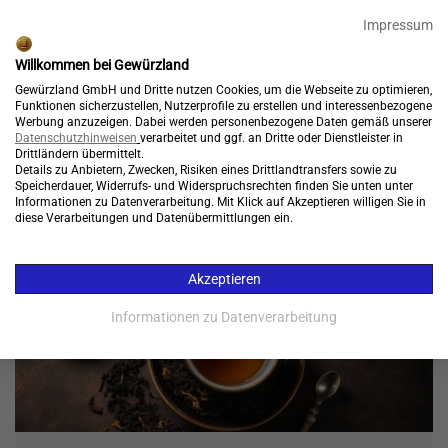
🎉 25% Rabatt + GRATIS Versand*⁵ mit Code:
99905
Impressum
Endet in:
21:56:21
Willkommen bei Gewürzland
Kostenloser Versand*
Gewürzland GmbH und Dritte nutzen Cookies, um die Webseite zu optimieren,
Funktionen sicherzustellen, Nutzerprofile zu erstellen und interessenbezogene
Werbung anzuzeigen. Dabei werden personenbezogene Daten gemäß unserer
Datenschutzhinweisen
verarbeitet und ggf. an Dritte oder Dienstleister in
Drittländern übermittelt.
Konto
Warenkorb
Details zu Anbietern, Zwecken, Risiken eines Drittlandtransfers sowie zu

Speicherdauer, Widerrufs- und Widerspruchsrechten finden Sie unten unter
Informationen zu Datenverarbeitung. Mit Klick auf Akzeptieren willigen Sie in
Menü
diese Verarbeitungen und Datenübermittlungen ein.
Akzeptieren
Informationen zu Datenverarbeitung